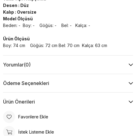
Desen : Düz
Kalıp : Oversize
Model Ölçüsü
Beden: - Boy: - Göğüs: - Bel: - Kalça: -
Ürün Ölçüsü
Boy: 74 cm Göğüs: 72 cm Bel: 70 cm Kalça: 63 cm
Yıkama Talimatı :
Yorumlar
(0)
Makine ile Soğuk Yıkama Yapınız (30C veya 65F ile 85F)
Kurutma Makinesinde Kurutulamaz
Kuru Temizleme , Trikloretilen Ayırıçısıyla Az Çözücü
Ödeme Seçenekleri
Kullanınız
Düşük Isıda Ütüleme Yapınız
Çamaşır Suyu Kullanmayınız
Ürün Önerileri
Favorilere Ekle
İstek Listeme Ekle