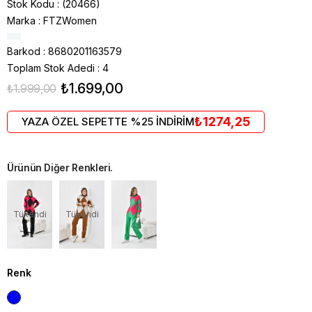
Stok Kodu
(20466)
Marka
:
FTZWomen
Barkod
:
8680201163579
Toplam Stok Adedi
:
4
₺1.699,00
₺1.999,00
₺1274,25
YAZA ÖZEL SEPETTE %25 İNDİRİM
Ürünün Diğer Renkleri.
Tükendi
Tükendi
Renk