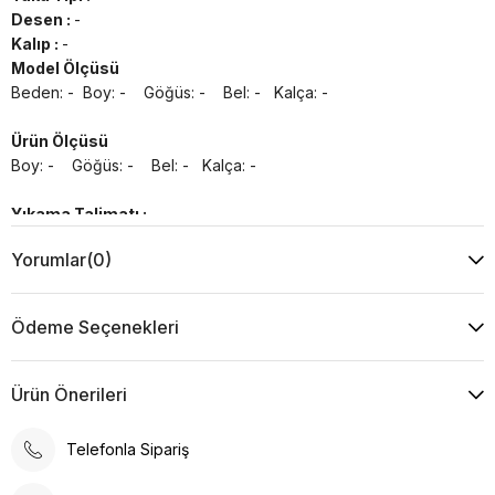
Desen :
-
Kalıp :
-
Model Ölçüsü
Beden: - Boy: - Göğüs: - Bel: - Kalça: -
Ürün Ölçüsü
Boy: - Göğüs: - Bel: - Kalça: -
Yıkama Talimatı :
Makine ile Soğuk Yıkama Yapınız (30C veya 65F ile 85F)
Yorumlar
(0)
Kurutma Makinesinde Kurutulamaz
Kuru Temizleme , Trikloretilen Ayırıçısıyla Az Çözücü
Kullanınız
Ödeme Seçenekleri
Düşük Isıda Ütüleme Yapınız
Çamaşır Suyu Kullanmayınız
Ürün Önerileri
Telefonla Sipariş