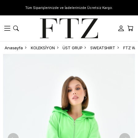
Tüm Siparişlerinizde ve İadelerinizde Ücretsiz Kargo.
Anasayfa
KOLEKSİYON
ÜST GRUP
SWEATSHIRT
FTZ Wom