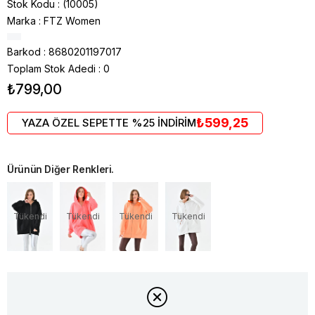
Stok Kodu
(10005)
Marka
:
FTZ Women
Barkod
:
8680201197017
Toplam Stok Adedi
:
0
₺799,00
₺599,25
YAZA ÖZEL SEPETTE %25 İNDİRİM
Ürünün Diğer Renkleri.
Tükendi
Tükendi
Tükendi
Tükendi