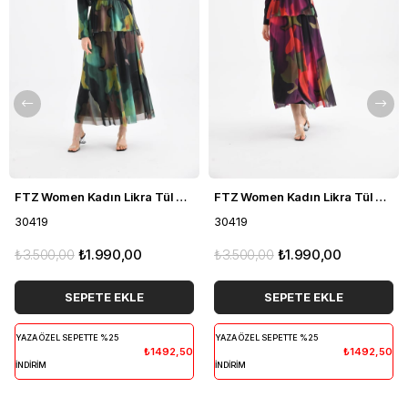
FTZ Women Kadın Likra Tül Takım Yeşil 30419
FTZ Women Kadın Likra Tül Takım Mor 30419
30419
30419
₺3.500,00
₺1.990,00
₺3.500,00
₺1.990,00
SEPETE EKLE
SEPETE EKLE
YAZA ÖZEL SEPETTE %25
YAZA ÖZEL SEPETTE %25
₺1492,50
₺1492,50
İNDİRİM
İNDİRİM