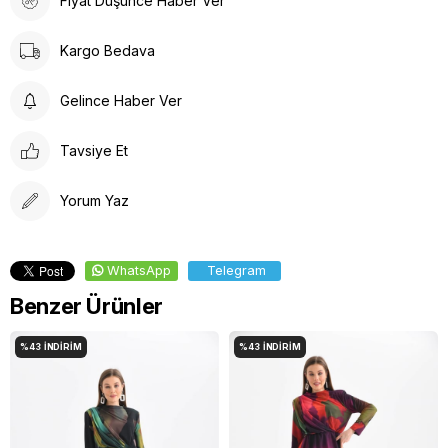
Fiyat Düşünce Haber Ver
Kargo Bedava
Gelince Haber Ver
Tavsiye Et
Yorum Yaz
WhatsApp
Telegram
Benzer Ürünler
%43
İNDIRIM
%43
İNDIRIM