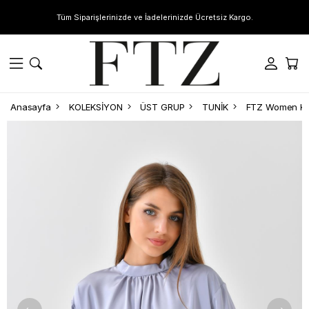
Tüm Siparişlerinizde ve İadelerinizde Ücretsiz Kargo.
Anasayfa
KOLEKSİYON
ÜST GRUP
TUNİK
FTZ Women Kad