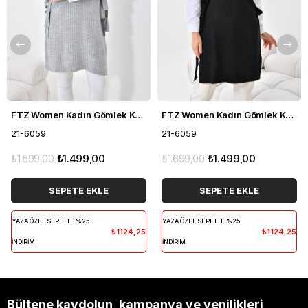
FTZ Women Kadın Gömlek Kol Tunik Açık Gri 21-6059
FTZ Women Kadın Gömlek Kol Tunik Siyah 21-6059
21-6059
21-6059
₺1.699,00
₺1.499,00
₺1.699,00
₺1.499,00
SEPETE EKLE
SEPETE EKLE
YAZA ÖZEL SEPETTE %25
YAZA ÖZEL SEPETTE %25
₺1124,25
₺1124,25
İNDİRİM
İNDİRİM
Bültene kaydolun, kampanya ve yenilikleri