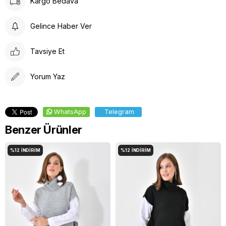
Kargo Bedava
Gelince Haber Ver
Tavsiye Et
Yorum Yaz
WhatsApp
Telegram
Benzer Ürünler
%12
İNDIRIM
%12
İNDIRIM