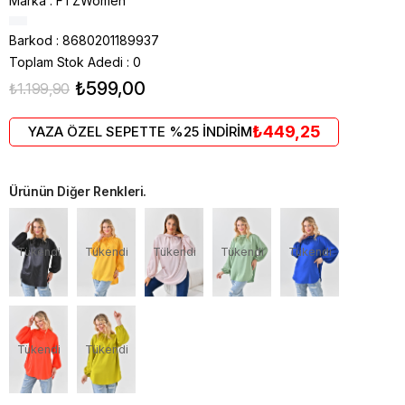
Marka
:
FTZWomen
Barkod
:
8680201189937
Toplam Stok Adedi
:
0
₺599,00
₺1.199,90
₺449,25
YAZA ÖZEL SEPETTE %25 İNDİRİM
Ürünün Diğer Renkleri.
Tükendi
Tükendi
Tükendi
Tükendi
Tükendi
Tükendi
Tükendi