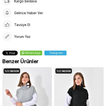
Kargo Bedava
Gelince Haber Ver
Tavsiye Et
Yorum Yaz
WhatsApp
Telegram
Benzer Ürünler
%12
İNDIRIM
%12
İNDIRIM