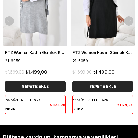
FTZ Women Kadın Gömlek Kol Tunik Açık Gri 21-6059
FTZ Women Kadın Gömlek Kol Tunik Siyah 21-6059
21-6059
21-6059
₺1.699,00
₺1.499,00
₺1.699,00
₺1.499,00
SEPETE EKLE
SEPETE EKLE
YAZA ÖZEL SEPETTE %25
YAZA ÖZEL SEPETTE %25
₺1124,25
₺1124,25
İNDİRİM
İNDİRİM
Bültene kaydolun, kampanya ve yenilikleri