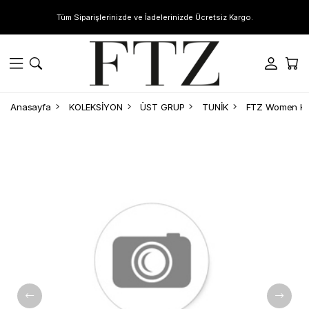
Tüm Siparişlerinizde ve İadelerinizde Ücretsiz Kargo.
Anasayfa
KOLEKSİYON
ÜST GRUP
TUNİK
FTZ Women Kad