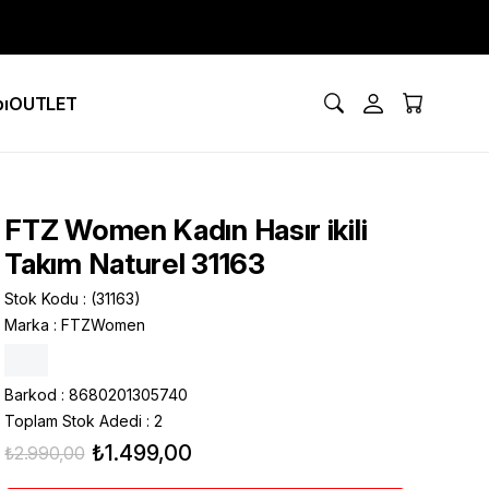
ı
OUTLET
FTZ Women Kadın Hasır ikili
Takım Naturel 31163
Stok Kodu
(31163)
Marka
:
FTZWomen
Barkod
:
8680201305740
Toplam Stok Adedi
:
2
₺1.499,00
₺2.990,00