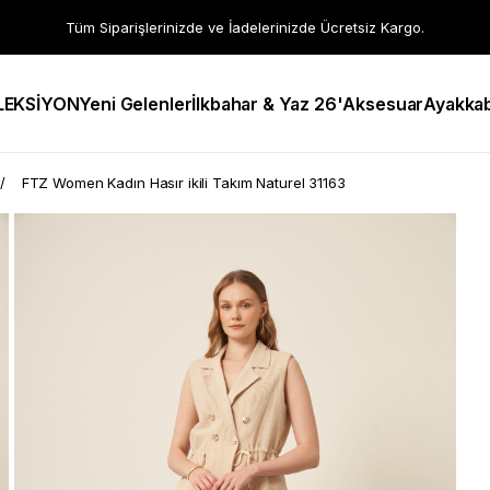
Tüm Siparişlerinizde ve İadelerinizde Ücretsiz Kargo.
LEKSİYON
Yeni Gelenler
İlkbahar & Yaz 26'
Aksesuar
Ayakkab
FTZ Women Kadın Hasır ikili Takım Naturel 31163