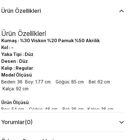
Ürün Özellikleri
Ürün Özellikleri
Kumaş : %30 Viskon %20 Pamuk %50 Akrilik
Kol : -
Yaka Tipi : Düz
Desen : Düz
Kalıp : Regular
Model Ölçüsü
Beden: 36 Boy: 1.77 cm Göğüs: 85 cm Bel: 62 cm
Kalça: 92 cm
Ürün Ölçüsü
Boy: 54 cm Göğüs: 48 cm Bel: 36 cm Kalça: 38 cm
Yorumlar
(0)
Yıkama Talimatı :
Makine ile Soğuk Yıkama Yapınız (30C veya 65F
ile 85F)