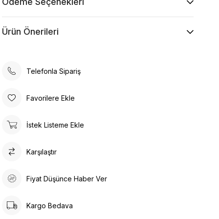
Ödeme Seçenekleri
Kurutma Makinesinde Kurutulamaz
Kuru Temizleme , Trikloretilen Ayırıçısıyla Az
Ürün Önerileri
Çözücü Kullanınız
Düşük Isıda Ütüleme Yapınız
Çamaşır Suyu Kullanmayınız
Telefonla Sipariş
Favorilere Ekle
İstek Listeme Ekle
Karşılaştır
Fiyat Düşünce Haber Ver
Kargo Bedava