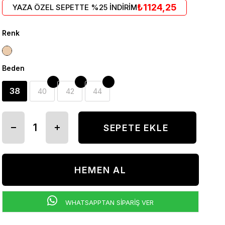
₺1124,25
YAZA ÖZEL SEPETTE %25 İNDİRİM
Renk
Beden
38
40
42
44
WHATSAPPTAN SİPARİŞ VER