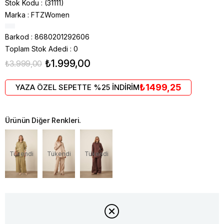
Stok Kodu
(31111)
Marka
:
FTZWomen
Barkod
:
8680201292606
Toplam Stok Adedi
:
0
₺1.999,00
₺3.999,00
₺1499,25
YAZA ÖZEL SEPETTE %25 İNDİRİM
Ürünün Diğer Renkleri.
Tükendi
Tükendi
Tükendi