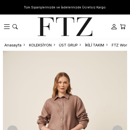
Tüm Siparişlerinizde ve İadelerinizde Ücretsiz Kargo.
Anasayfa
KOLEKSİYON
ÜST GRUP
İKİLİ TAKIM
FTZ Women