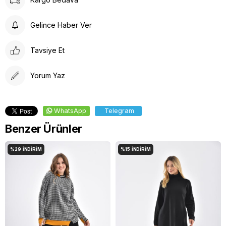
Düşük Isıda Ütüleme Yapınız
Çamaşır Suyu Kullanmayınız
Gelince Haber Ver
Tavsiye Et
Yorum Yaz
WhatsApp
Telegram
Benzer Ürünler
%29
İNDIRIM
%15
İNDIRIM