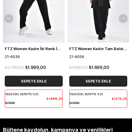
FTZ Women Kadın İki Renk İkili Takım Siyah 21-6039
FTZ Women Kadın Tam Balıkçı İkili Takım Siyah 21-6056
21-6039
21-6056
₺2.799,00
₺1.999,00
₺1.999,00
₺1.699,00
SEPETE EKLE
SEPETE EKLE
YAZA ÖZEL SEPETTE %25
YAZA ÖZEL SEPETTE %25
₺1499,25
₺1274,25
İNDİRİM
İNDİRİM
Bültene kaydolun, kampanya ve yenilikleri