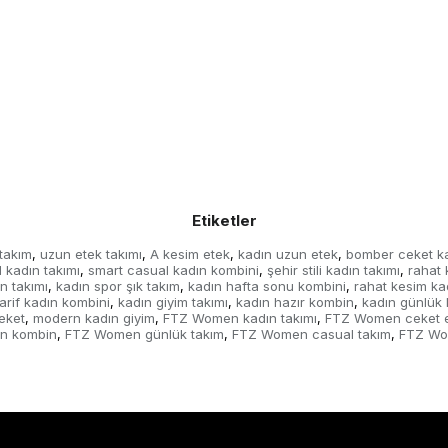
Etiketler
 takım
uzun etek takımı
A kesim etek
kadın uzun etek
bomber ceket k
,
,
,
,
 kadın takımı
smart casual kadın kombini
şehir stili kadın takımı
rahat 
,
,
,
n takımı
kadın spor şık takım
kadın hafta sonu kombini
rahat kesim kad
,
,
,
arif kadın kombini
kadın giyim takımı
kadın hazır kombin
kadın günlük
,
,
,
eket
modern kadın giyim
FTZ Women kadın takımı
FTZ Women ceket e
,
,
,
n kombin
FTZ Women günlük takım
FTZ Women casual takım
FTZ Wo
,
,
,