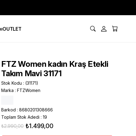
ı
OUTLET
FTZ Women kadın Kraş Etekli
Takım Mavi 31171
Stok Kodu
(31171)
Marka
:
FTZWomen
Barkod
:
8680201308666
Toplam Stok Adedi
:
19
₺1.499,00
₺2.990,00