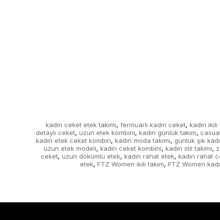
kadın ceket etek takımı
fermuarlı kadın ceket
kadın ikili
,
,
detaylı ceket
uzun etek kombini
kadın günlük takım
casual
,
,
,
kadın etek ceket kombin
kadın moda takımı
günlük şık kadı
,
,
uzun etek modeli
kadın ceket kombini
kadın stil takımı
z
,
,
,
ceket
uzun dökümlü etek
kadın rahat etek
kadın rahat c
,
,
,
etek
FTZ Women ikili takım
FTZ Women kadı
,
,