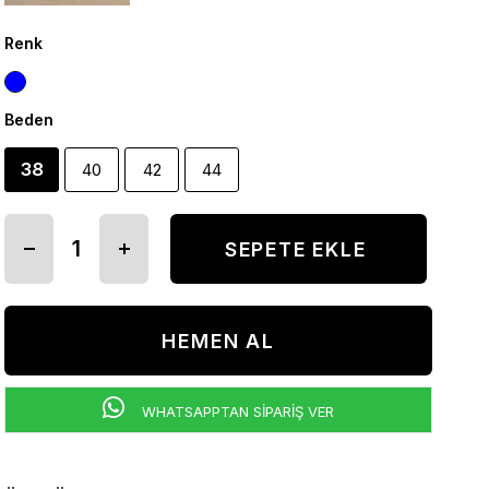
Renk
Beden
38
40
42
44
WHATSAPPTAN SİPARİŞ VER