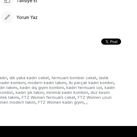
Tavsiye Et
Yorum Yaz
adın
dik yaka kadın ceket
fermuarlı bomber ceket
lastik
,
,
,
kadın kombini
modern kadın takımı
iki parçalı kadın kombin
,
,
,
ın takımı
kadın dış giyim kombini
kadın fermuarlı üst
kadın
,
,
,
 kombin
kadın şık takım
minimal kadın kombini
düz kesim
,
,
,
tek takımı
FTZ Women fermuarlı ceket
FTZ Women uzun
,
,
men modern takım
FTZ Women kadın giyim
,
,
,