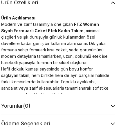
Ürün Özellikleri
Ürün Açıklaması
Modern ve zarif tasarımıyla öne çıkan
FTZ Women
Siyah Fermuarlı Ceket Etek Kadın Takım
, minimal
çizgileri ve şık duruşuyla günlük kullanımdan özel
davetlere kadar geniş bir kullanım alanı sunar. Dik yaka
formuna sahip fermuarlı kısa ceket, sade görünümünü
modern detaylarla tamamlarken; uzun, dökümlü etek ise
hareketli yapısıyla feminen bir silüet oluşturur.
Hafif dokulu kumaşı sayesinde gün boyu konfor
sağlayan takım, hem birlikte hem de ayrı parçalar halinde
farklı kombinlerde kullanılabilir. Topuklu ayakkabı,
sandalet veya zarif aksesuarlarla tamamlanarak sofistike
ve zamansız bir stil elde edilebilir.
Ürün Özellikleri
Yorumlar
(0)
Kumaş:
Dokuma Kumaş
Ürün Tipi:
Kadın Ceket Etek Takım
Yaka Tipi:
Dik Yaka
Ödeme Seçenekleri
Kol Tipi:
Uzun Kol