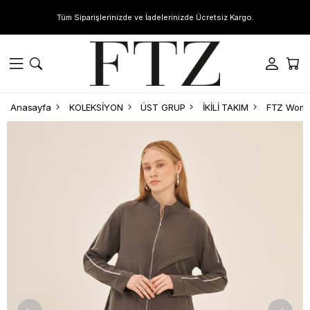
Tüm Siparişlerinizde ve İadelerinizde Ücretsiz Kargo.
Anasayfa
KOLEKSİYON
ÜST GRUP
İKİLİ TAKIM
FTZ Women