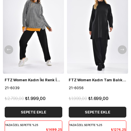
FTZ Women Kadın İki Renk İkili Takım Siyah 21-6039
FTZ Women Kadın Tam Balıkçı İkili Takım Siyah 21-6056
21-6039
21-6056
₺2.799,00
₺1.999,00
₺1.999,00
₺1.699,00
SEPETE EKLE
SEPETE EKLE
YAZA ÖZEL SEPETTE %25
YAZA ÖZEL SEPETTE %25
₺1499,25
₺1274,25