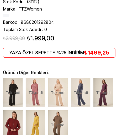
Stok Kodu
(31112)
Marka
:
FTZWomen
Barkod
:
8680201292804
Toplam Stok Adedi
:
0
₺1.999,00
₺2.999,00
₺1499,25
YAZA ÖZEL SEPETTE %25 İNDİRİM
Ürünün Diğer Renkleri.
Tükendi
Tükendi
Tükendi
Tükendi
Tükendi
Tükendi