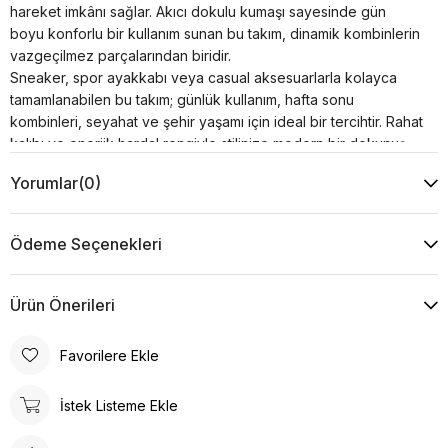
hareket imkânı sağlar. Akıcı dokulu kumaşı sayesinde gün
boyu konforlu bir kullanım sunan bu takım, dinamik kombinlerin
vazgeçilmez parçalarından biridir.
Sneaker, spor ayakkabı veya casual aksesuarlarla kolayca
tamamlanabilen bu takım; günlük kullanım, hafta sonu
kombinleri, seyahat ve şehir yaşamı için ideal bir tercihtir. Rahat
kalıbı ve enerjik hardal rengiyle stilinize modern bir dokunuş
kazandırır.
Yorumlar
(0)
Ürün Özellikleri
Kumaş : %30 Viskon %20 Pamuk %50 Akrilik
Kol : 47 cm
Ödeme Seçenekleri
Yaka Tipi : Dik Yaka
Desen : Düz
Kalıp : Rahat Kalıp
Ürün Önerileri
Model Ölçüsü
Beden: 36 Boy: 1.80 cm Göğüs: 82 cm Bel: 60 cm Kalça:
Favorilere Ekle
91 cm
İstek Listeme Ekle
Ürün Ölçüsü
Boy: 75 cm Göğüs: 53 cm Bel: 35 cm Kalça: 48 cm