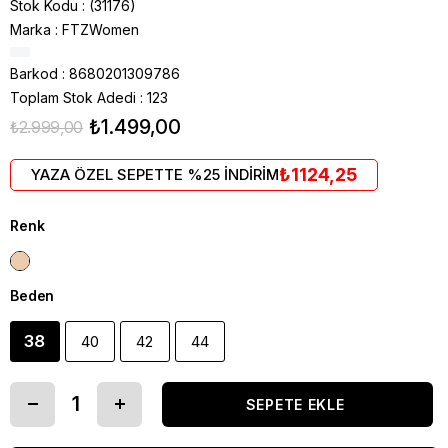
Stok Kodu
(31176)
Marka
:
FTZWomen
Barkod
:
8680201309786
Toplam Stok Adedi
:
123
₺1.499,00
₺2.999,00
₺1124,25
YAZA ÖZEL SEPETTE %25 İNDİRİM
Renk
Beden
38
40
42
44