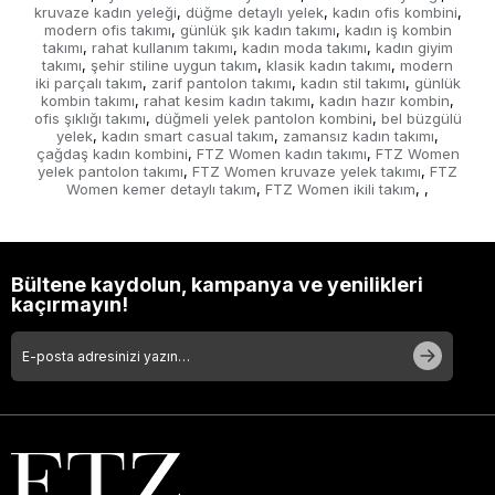
kruvaze kadın yeleği
düğme detaylı yelek
kadın ofis kombini
,
,
,
modern ofis takımı
günlük şık kadın takımı
kadın iş kombin
,
,
takımı
rahat kullanım takımı
kadın moda takımı
kadın giyim
,
,
,
takımı
şehir stiline uygun takım
klasik kadın takımı
modern
,
,
,
iki parçalı takım
zarif pantolon takımı
kadın stil takımı
günlük
,
,
,
kombin takımı
rahat kesim kadın takımı
kadın hazır kombin
,
,
,
ofis şıklığı takımı
düğmeli yelek pantolon kombini
bel büzgülü
,
,
yelek
kadın smart casual takım
zamansız kadın takımı
,
,
,
çağdaş kadın kombini
FTZ Women kadın takımı
FTZ Women
,
,
yelek pantolon takımı
FTZ Women kruvaze yelek takımı
FTZ
,
,
Women kemer detaylı takım
FTZ Women ikili takım
,
,
,
Bültene kaydolun, kampanya ve yenilikleri
kaçırmayın!