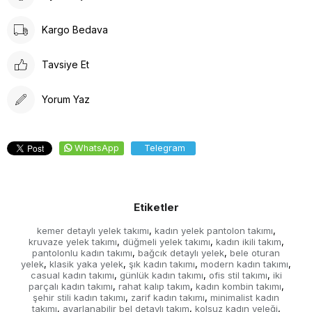
Ürünün formunu koruyabilmek için askıda muhafaza
edilmesi tavsiye edilir.
Kargo Bedava
Tavsiye Et
Yorum Yaz
WhatsApp
Telegram
Etiketler
kemer detaylı yelek takımı
kadın yelek pantolon takımı
,
,
kruvaze yelek takımı
düğmeli yelek takımı
kadın ikili takım
,
,
,
pantolonlu kadın takımı
bağcık detaylı yelek
bele oturan
,
,
yelek
klasik yaka yelek
şık kadın takımı
modern kadın takımı
,
,
,
,
casual kadın takımı
günlük kadın takımı
ofis stil takımı
iki
,
,
,
parçalı kadın takımı
rahat kalıp takım
kadın kombin takımı
,
,
,
şehir stili kadın takımı
zarif kadın takımı
minimalist kadın
,
,
takımı
ayarlanabilir bel detaylı takım
kolsuz kadın yeleği
,
,
,