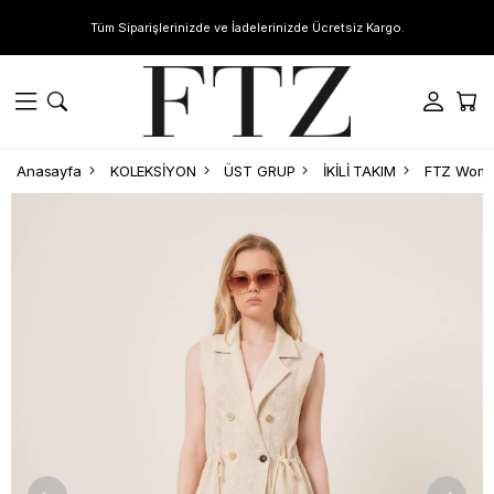
Tüm Siparişlerinizde ve İadelerinizde Ücretsiz Kargo.
Anasayfa
KOLEKSİYON
ÜST GRUP
İKİLİ TAKIM
FTZ Women