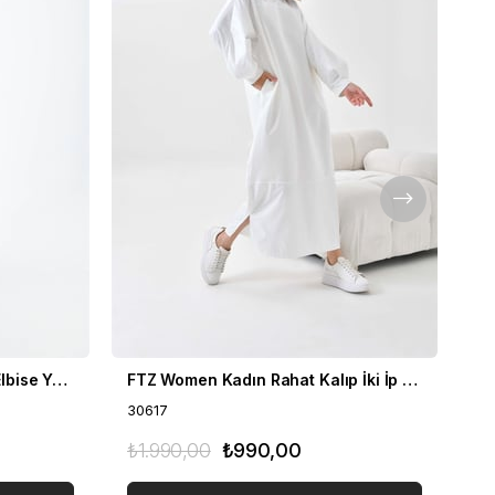
FTZ Women Kadın Likra Tül Elbise Yeşil 30417
FTZ Women Kadın Rahat Kalıp İki İp Elbise Ekru 30617
30617
30
₺1.990,00
₺990,00
₺2