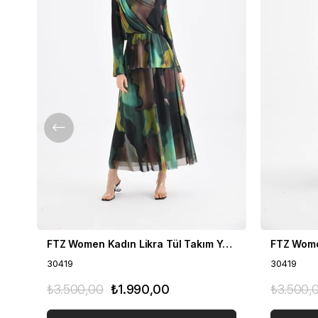
FTZ Women Kadın Likra Tül Takım Yeşil 30419
30419
30419
₺3.500,00
₺1.990,00
₺3.500,