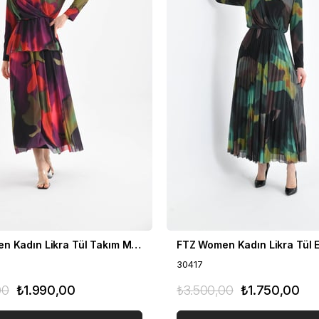
FTZ Women Kadın Likra Tül Takım Mor 30419
30417
00
₺1.990,00
₺3.500,00
₺1.750,00