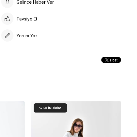
Gelince Haber Ver
Ürünün formunu koruyabilmesi için askıda
muhafaza edilmesi tavsiye edilir.
Tavsiye Et
Yorum Yaz
%50
İNDIRIM