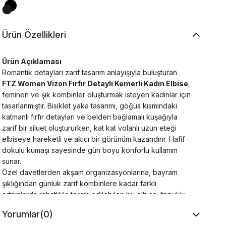
Ürün Özellikleri
Ürün Açıklaması
Romantik detayları zarif tasarım anlayışıyla buluşturan
FTZ Women Vizon Fırfır Detaylı Kemerli Kadın Elbise
,
feminen ve şık kombinler oluşturmak isteyen kadınlar için
tasarlanmıştır. Bisiklet yaka tasarımı, göğüs kısmındaki
katmanlı fırfır detayları ve belden bağlamalı kuşağıyla
zarif bir siluet oluştururken, kat kat volanlı uzun eteği
elbiseye hareketli ve akıcı bir görünüm kazandırır. Hafif
dokulu kumaşı sayesinde gün boyu konforlu kullanım
sunar.
Özel davetlerden akşam organizasyonlarına, bayram
şıklığından günlük zarif kombinlere kadar farklı
ortamlarda rahatlıkla tercih edilebilen bu elbise, topuklu
ayakkabı ve minimal aksesuarlarla tamamlandığında göz
Yorumlar
(0)
alıcı bir stil oluşturur. Zamansız tasarımı sayesinde