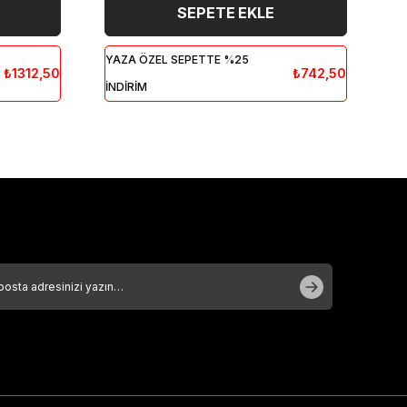
SEPETE EKLE
YAZA ÖZEL SEPETTE %25
YA
₺1312,50
₺742,50
İNDİRİM