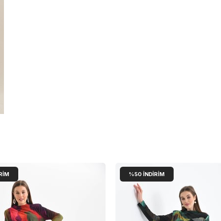
RIM
%50
İNDIRIM