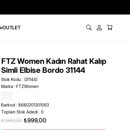
ı
OUTLET
FTZ Women Kadın Rahat Kalıp
Simli Elbise Bordo 31144
Stok Kodu
(31144)
Marka
:
FTZWomen
Barkod
:
8680201301063
Toplam Stok Adedi
:
0
₺999,00
₺1.990,00