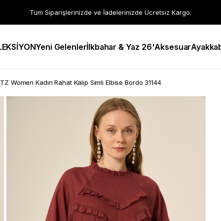
Tüm Siparişlerinizde ve İadelerinizde Ücretsiz Kargo.
LEKSİYON
Yeni Gelenler
İlkbahar & Yaz 26'
Aksesuar
Ayakkab
TZ Women Kadın Rahat Kalıp Simli Elbise Bordo 31144