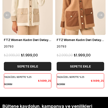
FTZ Women Kadın Deri Detaylı Ceket Ekru 20793
FTZ Women Kadın Deri Detaylı Ceket Bisküvi 20793
20793
20793
₺2.999,00
₺1.999,00
₺2.999,00
₺1.999,00
SEPETE EKLE
SEPETE EKLE
YAZA ÖZEL SEPETTE %25
YAZA ÖZEL SEPETTE %25
₺1499,25
₺1499,25
İNDİRİM
İNDİRİM
Bültene kaydolun, kampanya ve yenilikleri