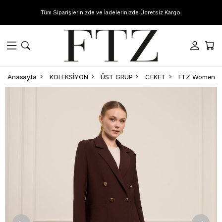
Tüm Siparişlerinizde ve İadelerinizde Ücretsiz Kargo.
Anasayfa
KOLEKSİYON
ÜST GRUP
CEKET
FTZ Women Ka