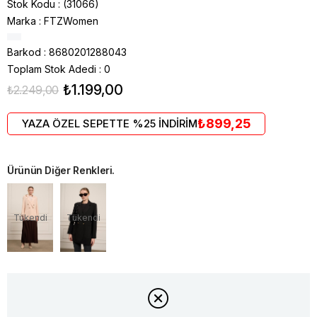
Stok Kodu
(31066)
Marka
:
FTZWomen
Barkod
:
8680201288043
Toplam Stok Adedi
:
0
₺1.199,00
₺2.249,00
₺899,25
YAZA ÖZEL SEPETTE %25 İNDİRİM
Ürünün Diğer Renkleri.
Tükendi
Tükendi