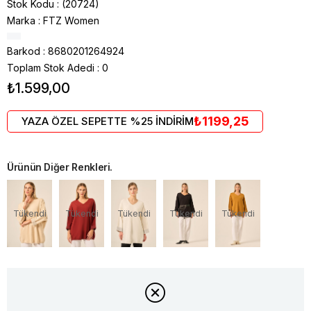
Stok Kodu
(20724)
Marka
:
FTZ Women
Barkod
:
8680201264924
Toplam Stok Adedi
:
0
₺1.599,00
₺1199,25
YAZA ÖZEL SEPETTE %25 İNDİRİM
Ürünün Diğer Renkleri.
Tükendi
Tükendi
Tükendi
Tükendi
Tükendi