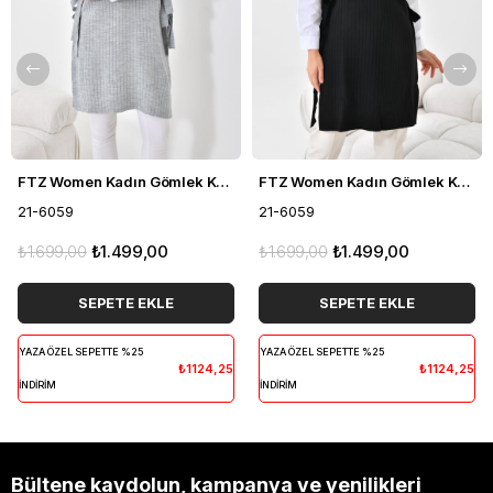
FTZ Women Kadın Gömlek Kol Tunik Açık Gri 21-6059
FTZ Women Kadın Gömlek Kol Tunik Siyah 21-6059
21-6059
21-6059
₺1.699,00
₺1.499,00
₺1.699,00
₺1.499,00
SEPETE EKLE
SEPETE EKLE
YAZA ÖZEL SEPETTE %25
YAZA ÖZEL SEPETTE %25
₺1124,25
₺1124,25
İNDİRİM
İNDİRİM
Bültene kaydolun, kampanya ve yenilikleri