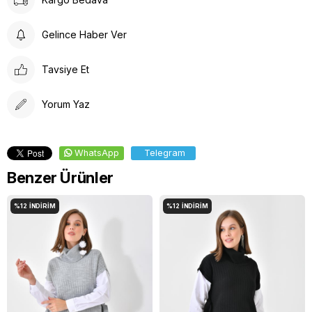
Gelince Haber Ver
Tavsiye Et
Yorum Yaz
WhatsApp
Telegram
Benzer Ürünler
%12
İNDIRIM
%12
İNDIRIM