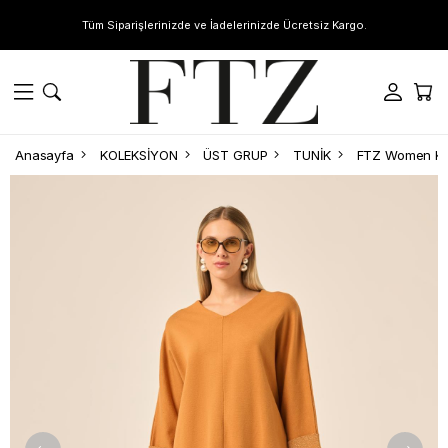
Tüm Siparişlerinizde ve İadelerinizde Ücretsiz Kargo.
Anasayfa
KOLEKSİYON
ÜST GRUP
TUNİK
FTZ Women Kad