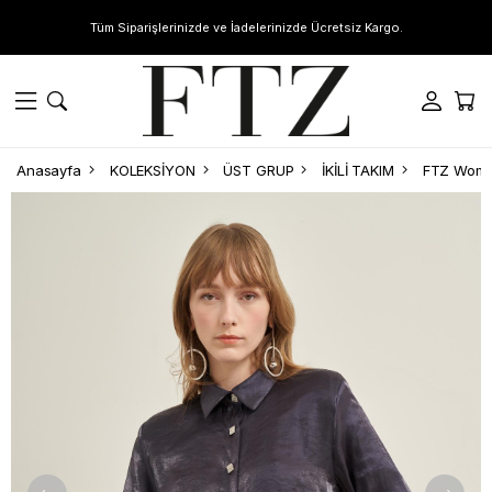
Tüm Siparişlerinizde ve İadelerinizde Ücretsiz Kargo.
Anasayfa
KOLEKSİYON
ÜST GRUP
İKİLİ TAKIM
FTZ Women