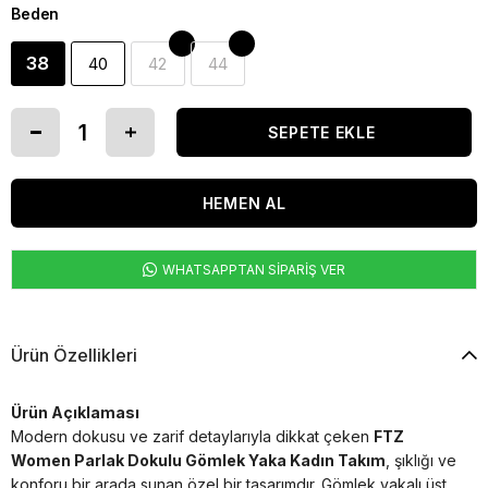
Beden
38
40
42
44
WHATSAPPTAN SİPARİŞ VER
Ürün Özellikleri
Ürün Açıklaması
Modern dokusu ve zarif detaylarıyla dikkat çeken
FTZ
Women Parlak Dokulu Gömlek Yaka Kadın Takım
, şıklığı ve
konforu bir arada sunan özel bir tasarımdır. Gömlek yakalı üst