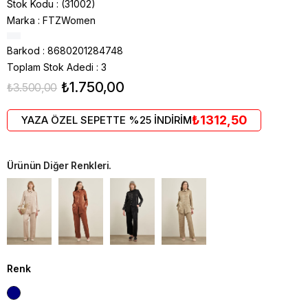
Stok Kodu
(31002)
Marka
:
FTZWomen
Barkod
:
8680201284748
Toplam Stok Adedi
:
3
₺1.750,00
₺3.500,00
₺1312,50
YAZA ÖZEL SEPETTE %25 İNDİRİM
Ürünün Diğer Renkleri.
Renk