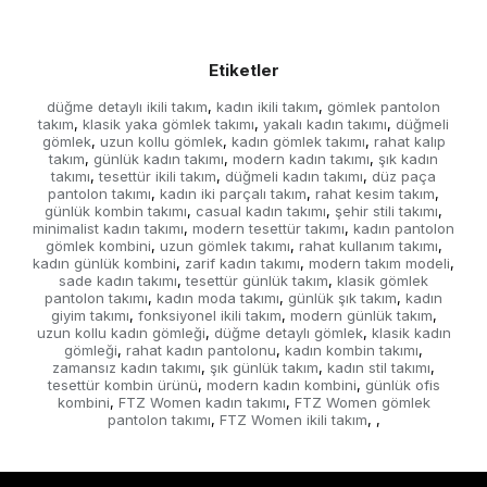
Etiketler
düğme detaylı ikili takım
kadın ikili takım
gömlek pantolon
,
,
takım
klasik yaka gömlek takımı
yakalı kadın takımı
düğmeli
,
,
,
gömlek
uzun kollu gömlek
kadın gömlek takımı
rahat kalıp
,
,
,
takım
günlük kadın takımı
modern kadın takımı
şık kadın
,
,
,
takımı
tesettür ikili takım
düğmeli kadın takımı
düz paça
,
,
,
pantolon takımı
kadın iki parçalı takım
rahat kesim takım
,
,
,
günlük kombin takımı
casual kadın takımı
şehir stili takımı
,
,
,
minimalist kadın takımı
modern tesettür takımı
kadın pantolon
,
,
gömlek kombini
uzun gömlek takımı
rahat kullanım takımı
,
,
,
kadın günlük kombini
zarif kadın takımı
modern takım modeli
,
,
,
sade kadın takımı
tesettür günlük takım
klasik gömlek
,
,
pantolon takımı
kadın moda takımı
günlük şık takım
kadın
,
,
,
giyim takımı
fonksiyonel ikili takım
modern günlük takım
,
,
,
uzun kollu kadın gömleği
düğme detaylı gömlek
klasik kadın
,
,
gömleği
rahat kadın pantolonu
kadın kombin takımı
,
,
,
zamansız kadın takımı
şık günlük takım
kadın stil takımı
,
,
,
tesettür kombin ürünü
modern kadın kombini
günlük ofis
,
,
kombini
FTZ Women kadın takımı
FTZ Women gömlek
,
,
pantolon takımı
FTZ Women ikili takım
,
,
,