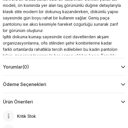
modeli, ön kısmında yer alan taş görünümlü düğme detaylarıyla
klasik stile modern bir dokunuş kazandırırken, dökümlü yapısı
sayesinde gün boyu rahat bir kullanım sağlar. Geniş paça
pantolonu ise akıcı kesimiyle hareket özgürlüğü sunarak zarif
bir görünüm oluşturur.
Işıltılı dokuma kumaşı sayesinde özel davetlerden akşam
organizasyonlarına, ofis stilinden şehir kombinlerine kadar
farklı ortamlarda rahatlıkla tercih edilebilen bu kadın pantolon
takım, zamansız tasarımıyla her sezon şıklığını korur. Topuklu
ayakkabı, zarif çanta ve minimal aksesuarlarla kolayca
Yorumlar
(0)
tamamlanarak sofistike ve modern bir stil oluşturur. Günlük
konforu ve özel gün şıklığını bir araya getiren bu model,
gardırobunuzun vazgeçilmez parçalarından biri olmaya
Ödeme Seçenekleri
adaydır.
Ürün Özellikleri
Kumaş : %30 Viskon %20 Pamuk %50 Akrilik
Ürün Önerileri
Kol : 49 cm
Yaka Tipi : Gömlek Yaka
Kritik Stok
Desen : Düz
Kalıp : Tam Kalıp