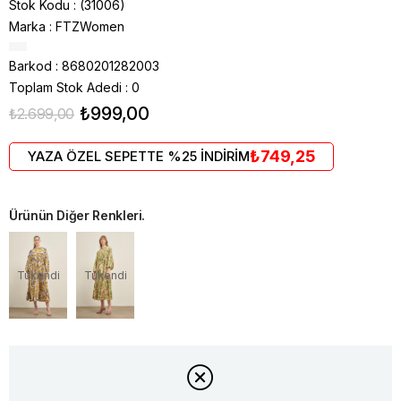
Stok Kodu
(31006)
Marka
:
FTZWomen
Barkod
:
8680201282003
Toplam Stok Adedi
:
0
₺999,00
₺2.699,00
₺749,25
YAZA ÖZEL SEPETTE %25 İNDİRİM
Ürünün Diğer Renkleri.
Tükendi
Tükendi