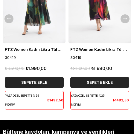
FTZ Women Kadın Likra Tül Takım Yeşil 30419
FTZ Women Kadın Likra Tül Takım Mor 30419
30419
30419
₺3.500,00
₺1.990,00
₺3.500,00
₺1.990,00
SEPETE EKLE
SEPETE EKLE
YAZA ÖZEL SEPETTE %25
YAZA ÖZEL SEPETTE %25
₺1492,50
₺1492,50
İNDİRİM
İNDİRİM
Bültene kaydolun, kampanya ve yenilikleri