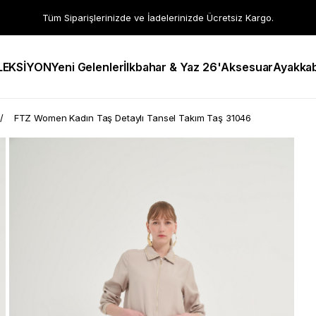
Tüm Siparişlerinizde ve İadelerinizde Ücretsiz Kargo.
LEKSİYON
Yeni Gelenler
İlkbahar & Yaz 26'
Aksesuar
Ayakkab
FTZ Women Kadın Taş Detaylı Tansel Takım Taş 31046