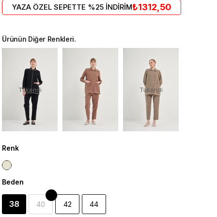
₺1312,50
YAZA ÖZEL SEPETTE %25 İNDİRİM
Ürünün Diğer Renkleri.
Tükendi
Tükendi
Renk
Beden
38
40
42
44