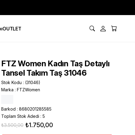
ı
OUTLET
FTZ Women Kadın Taş Detaylı
Tansel Takım Taş 31046
Stok Kodu
(31046)
Marka
:
FTZWomen
Barkod
:
8680201285585
Toplam Stok Adedi
:
5
₺1.750,00
₺3.500,00