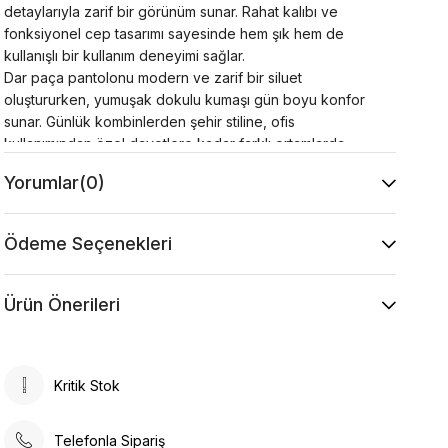
detaylarıyla zarif bir görünüm sunar. Rahat kalıbı ve
fonksiyonel cep tasarımı sayesinde hem şık hem de
kullanışlı bir kullanım deneyimi sağlar.
Dar paça pantolonu modern ve zarif bir siluet
oluştururken, yumuşak dokulu kumaşı gün boyu konfor
sunar. Günlük kombinlerden şehir stiline, ofis
kullanımından özel davetlere kadar farklı ortamlarda
rahatlıkla tercih edilebilir. Topuklu ayakkabı, babet veya
Yorumlar
(0)
loafer modelleriyle kolayca kombinlenerek şık bir
görünüm elde edilir.
Ürün Özellikleri
Ödeme Seçenekleri
Kumaş : %30 Viskon %20 Pamuk %50 Akrilik
Kol : 44 cm
Yaka Tipi : Gömlek Yaka
Ürün Önerileri
Desen : Düz
Kalıp : Standart
Model Ölçüsü
Kritik Stok
Beden: 36 Boy: 1.80 cm Göğüs: 82 cm Bel: 60 cm
Kalça: 91 cm
Telefonla Sipariş