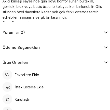
Akıcı kumaşı sayesinde gün boyu konfor sunan bu takım;
gömlek, bluz veya basic üstlerle kolayca kombinlenebilir. Ofis
stilinden özel davetlere kadar pek çok farklı ortamda tercih
edilebilen zamansız ve şık bir tasarımdır.
Ürün Özellikleri
Kumaş : %30 Viskon %20 Pamuk %50 Akrilik
Yorumlar
(0)
Kol : -
Yaka Tipi : Düz
Desen : Taş
Ödeme Seçenekleri
Kalıp : Rahat Kalıp
Model Ölçüsü
Beden: 36 Boy: 1.80 cm Göğüs: 82 cm Bel: 60 cm Kalça:
Ürün Önerileri
91 cm
Favorilere Ekle
Ürün Ölçüsü
Boy: 76 cm Göğüs: 55 cm Bel: 36 cm Kalça: 45 cm
İstek Listeme Ekle
Yıkama Talimatı :
Makine ile Soğuk Yıkama Yapınız (30C veya 65F ile 85F)
Karşılaştır
Kurutma Makinesinde Kurutulamaz
Kuru Temizleme , Trikloretilen Ayırıçısıyla Az Çözücü