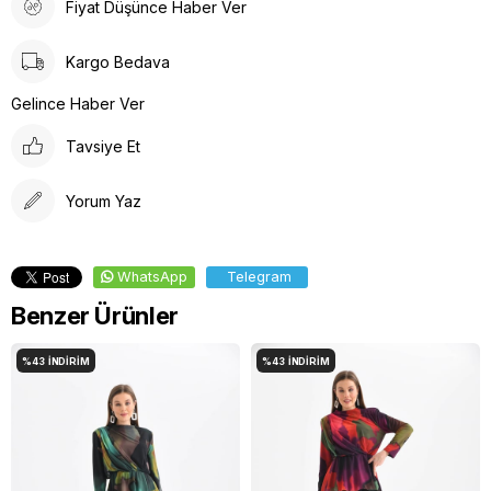
Fiyat Düşünce Haber Ver
Kullanınız
Düşük Isıda Ütüleme Yapınız
Kargo Bedava
Çamaşır Suyu Kullanmayınız
Gelince Haber Ver
Tavsiye Et
Yorum Yaz
WhatsApp
Telegram
Benzer Ürünler
%43
İNDIRIM
%43
İNDIRIM