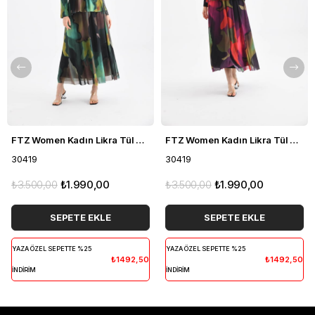
FTZ Women Kadın Likra Tül Takım Yeşil 30419
FTZ Women Kadın Likra Tül Takım Mor 30419
30419
30419
₺3.500,00
₺1.990,00
₺3.500,00
₺1.990,00
SEPETE EKLE
SEPETE EKLE
YAZA ÖZEL SEPETTE %25
YAZA ÖZEL SEPETTE %25
₺1492,50
₺1492,50
İNDİRİM
İNDİRİM