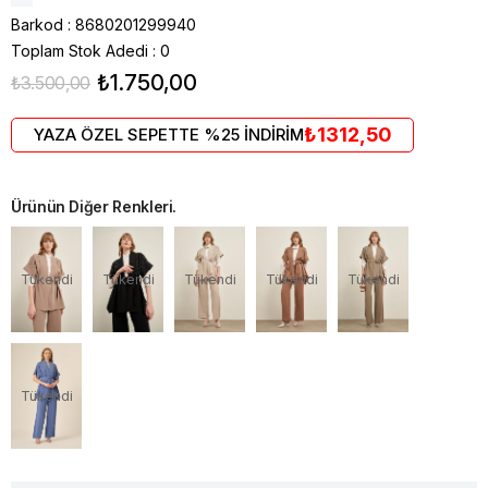
Barkod
:
8680201299940
Toplam Stok Adedi
:
0
₺1.750,00
₺3.500,00
₺1312,50
YAZA ÖZEL SEPETTE %25 İNDİRİM
Ürünün Diğer Renkleri.
Tükendi
Tükendi
Tükendi
Tükendi
Tükendi
Tükendi