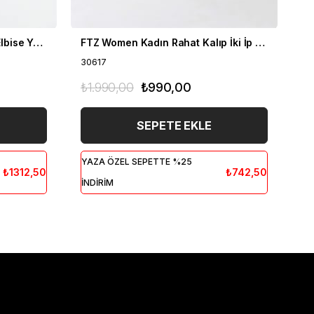
FTZ Women Kadın Likra Tül Elbise Yeşil 30417
FTZ Women Kadın Rahat Kalıp İki İp Elbise Ekru 30617
30617
30
₺1.990,00
₺990,00
₺2
SEPETE EKLE
YAZA ÖZEL SEPETTE %25
YA
₺1312,50
₺742,50
İNDİRİM