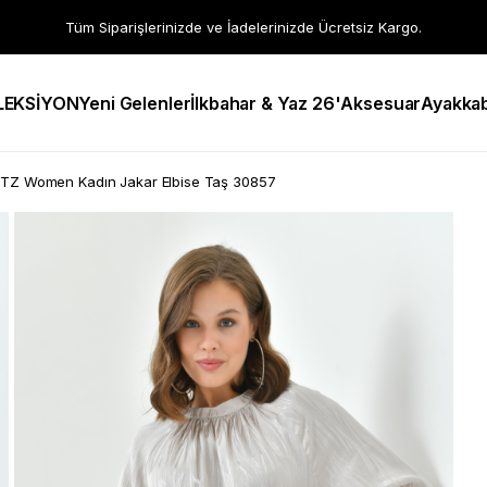
Tüm Siparişlerinizde ve İadelerinizde Ücretsiz Kargo.
LEKSİYON
Yeni Gelenler
İlkbahar & Yaz 26'
Aksesuar
Ayakkab
FTZ Women Kadın Jakar Elbise Taş 30857