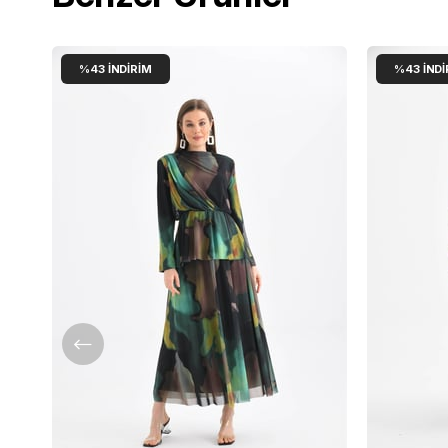
%43
İNDIRIM
%43
İNDI