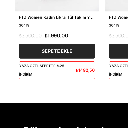
FTZ Women Kadın Likra Tül Takım Yeşil 30419
30419
30419
₺3.500,00
₺1.990,00
₺3.500,
SEPETE EKLE
YAZA ÖZEL SEPETTE %25
YAZA ÖZE
₺1492,50
İNDİRİM
İNDİRİM