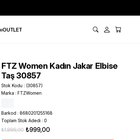
ı
OUTLET
FTZ Women Kadın Jakar Elbise
Taş 30857
Stok Kodu
(30857)
Marka
:
FTZWomen
Barkod
:
8680201255168
Toplam Stok Adedi
:
0
₺999,00
₺1.999,00