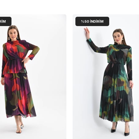
RIM
%50
İNDIRIM