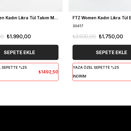
FTZ Women Kadın Likra Tül Takım Mor 30419
30417
00
₺1.990,00
₺3.500,00
₺1.750,00
SEPETE EKLE
SEPETE EKLE
L SEPETTE %25
YAZA ÖZEL SEPETTE %25
₺1492,50
İNDİRİM