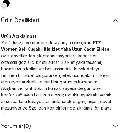
Ürün Özellikleri
Ürün Açıklaması
Zarif duruşu ve modern detaylarıyla öne çıkan
FTZ
Women Beli Kuşaklı Bisiklet Yaka Uzun Kadın Elbise
,
özel davetlerden şık organizasyonlara kadar her
ortamda göz alıcı bir stil sunar. Bisiklet yaka tasarımı,
hacimli uzun kolları ve bel kısmındaki kuşak detayı
feminen bir siluet oluştururken, etek ucundaki fırfır kesimi
elbiseye hareketli ve zarif bir görünüm kazandırır.
Akışkan ve hafif dokulu kumaşı sayesinde gün boyu
konfor sağlayan bu uzun elbise; topuklu ayakkabı ve şık
aksesuarlarla kolayca tamamlanarak düğün, nişan, davet,
mezuniyet ve özel gün kombinlerinde şıklığınızı ön plana
çıkarır.
Ürün Özellikleri
Yorumlar
(0)
Kumaş:
Dokuma Kumaş