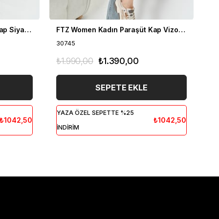
FTZ Women Kadın Paraşüt Kap Siyah 30745
FTZ Women Kadın Paraşüt Kap Vizon 30745
30745
30
₺1.990,00
₺1.390,00
₺1
SEPETE EKLE
YAZA ÖZEL SEPETTE %25
YA
₺1042,50
₺1042,50
İNDİRİM
İN