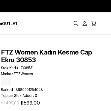
ı
OUTLET
FTZ Women Kadın Kesme Cap
Ekru 30853
Stok Kodu
(30853)
Marka
:
FTZWomen
Barkod
:
8680201254048
Toplam Stok Adedi
:
0
₺599,00
₺1.499,00