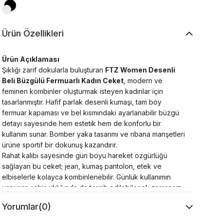
Ürün Özellikleri
Ürün Açıklaması
Şıklığı zarif dokularla buluşturan
FTZ Women Desenli
Beli Büzgülü Fermuarlı Kadın Ceket
, modern ve
feminen kombinler oluşturmak isteyen kadınlar için
tasarlanmıştır. Hafif parlak desenli kumaşı, tam boy
fermuar kapaması ve bel kısmındaki ayarlanabilir büzgü
detayı sayesinde hem estetik hem de konforlu bir
kullanım sunar. Bomber yaka tasarımı ve ribana manşetleri
ürüne sportif bir dokunuş kazandırır.
Rahat kalıbı sayesinde gün boyu hareket özgürlüğü
sağlayan bu ceket; jean, kumaş pantolon, etek ve
elbiselerle kolayca kombinlenebilir. Günlük kullanımın
yanı sıra şehir şıklığında da tercih edilebilecek zamansız
ve kullanışlı bir dış giyim parçasıdır.
Yorumlar
(0)
Ürün Özellikleri