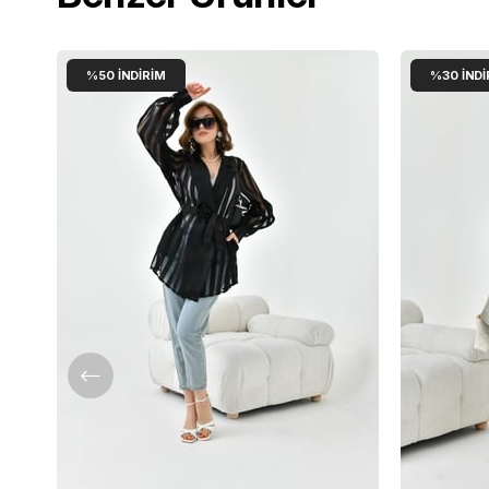
%50
İNDIRIM
%30
İNDI