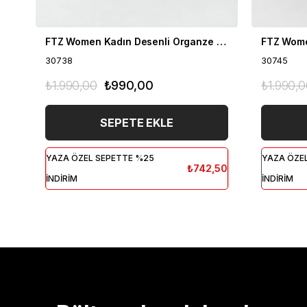
FTZ Women Kadın Desenli Organze Kap Siyah 30738
30738
30745
₺1.990,00
₺990,00
₺1.990,
SEPETE EKLE
YAZA ÖZEL SEPETTE %25
YAZA ÖZE
₺742,50
İNDİRİM
İNDİRİM