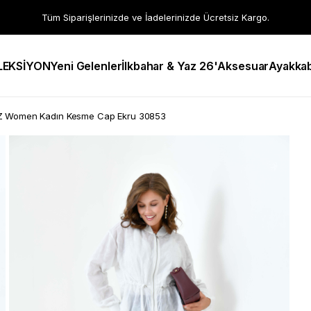
Tüm Siparişlerinizde ve İadelerinizde Ücretsiz Kargo.
LEKSİYON
Yeni Gelenler
İlkbahar & Yaz 26'
Aksesuar
Ayakkab
Z Women Kadın Kesme Cap Ekru 30853