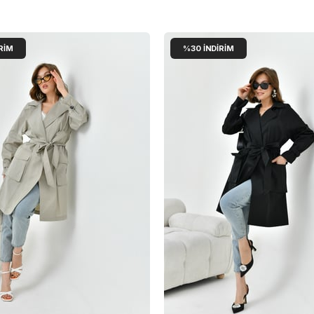
RIM
%30
İNDIRIM