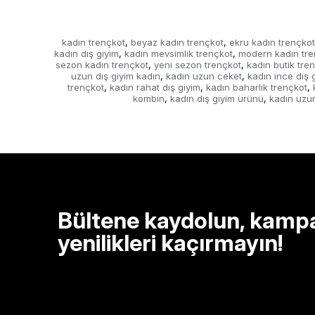
kadın trençkot
beyaz kadın trençkot
ekru kadın trençkot
,
,
kadın dış giyim
kadın mevsimlik trençkot
modern kadın tre
,
,
sezon kadın trençkot
yeni sezon trençkot
kadın butik tre
,
,
uzun dış giyim kadın
kadın uzun ceket
kadın ince dış 
,
,
trençkot
kadın rahat dış giyim
kadın baharlık trençkot
,
,
,
kombin
kadın dış giyim ürünü
kadın uzu
,
,
Bültene kaydolun, kamp
yenilikleri kaçırmayın!