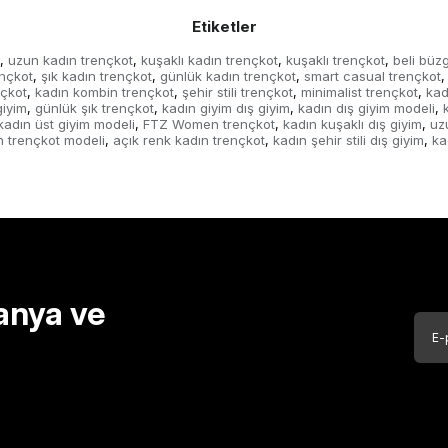
Etiketler
uzun kadın trençkot
kuşaklı kadın trençkot
kuşaklı trençkot
beli büz
,
,
,
,
nçkot
şık kadın trençkot
günlük kadın trençkot
smart casual trençkot
,
,
,
,
nçkot
kadın kombin trençkot
şehir stili trençkot
minimalist trençkot
kad
,
,
,
,
giyim
günlük şık trençkot
kadın giyim dış giyim
kadın dış giyim modeli
,
,
,
,
kadın üst giyim modeli
FTZ Women trençkot
kadın kuşaklı dış giyim
uz
,
,
,
n trençkot modeli
açık renk kadın trençkot
kadın şehir stili dış giyim
ka
,
,
,
anya ve