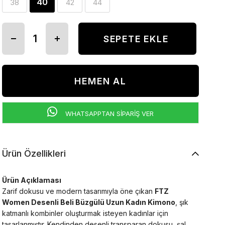
40
38
42
44
WHATSAPPTAN SİPARİŞ VER
Ürün Özellikleri
Ürün Açıklaması
Zarif dokusu ve modern tasarımıyla öne çıkan
FTZ
Women Desenli Beli Büzgülü Uzun Kadın Kimono
, şık
katmanlı kombinler oluşturmak isteyen kadınlar için
tasarlanmıştır. Kendinden desenli transparan dokusu, şal