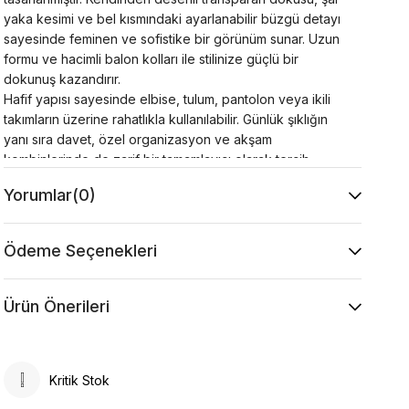
yaka kesimi ve bel kısmındaki ayarlanabilir büzgü detayı
sayesinde feminen ve sofistike bir görünüm sunar. Uzun
formu ve hacimli balon kolları ile stilinize güçlü bir
dokunuş kazandırır.
Hafif yapısı sayesinde elbise, tulum, pantolon veya ikili
takımların üzerine rahatlıkla kullanılabilir. Günlük şıklığın
yanı sıra davet, özel organizasyon ve akşam
kombinlerinde de zarif bir tamamlayıcı olarak tercih
edilebilir.
Yorumlar
(0)
Ürün Özellikleri
Kumaş : %40 Viskon %30 Pamuk %30 Akrilik
Kol : 46 cm
Ödeme Seçenekleri
Yaka Tipi : Gömlek Yaka
Desen : Desenli
Kalıp : Rahat Kalıp
Ürün Önerileri
Model Ölçüsü
Beden: 36 Boy: 1.73 cm Göğüs: 85 cm Bel: 63 cm
Kalça: 95 cm
Kritik Stok
Ürün Ölçüsü