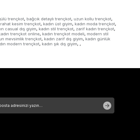
gülü trençkot
bağcık detaylı trençkot
uzun kollu trençkot
,
,
,
rahat kesim trençkot
kadın üst giyim
kadın moda trençkot
,
,
,
ın casual dış giyim
kadın stil trençkot
zarif kadın trençkot
,
,
,
kadın trençkot online
kadın trençkot modeli
modern stil
,
,
un mevsimlik trençkot
kadın zarif dış giyim
kadın günlük
,
,
dın modern trençkot
kadın şık dış giyim
,
,
,