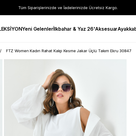
Tüm Siparişlerinizde ve İadelerinizde Ücretsiz Kargo.
LEKSİYON
Yeni Gelenler
İlkbahar & Yaz 26'
Aksesuar
Ayakkab
FTZ Women Kadın Rahat Kalıp Kesme Jakar Üçlü Takım Ekru 30847