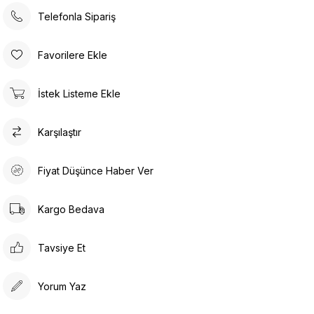
Boy: 120 cm Göğüs: 54 cm Bel: 40 cm Kalça: 50 cm
Telefonla Sipariş
Yıkama Talimatı :
Favorilere Ekle
Makine ile Soğuk Yıkama Yapınız (30C veya 65F
ile 85F)
Kurutma Makinesinde Kurutulamaz
İstek Listeme Ekle
Kuru Temizleme , Trikloretilen Ayırıçısıyla Az
Çözücü Kullanınız
Karşılaştır
Düşük Isıda Ütüleme Yapınız
Çamaşır Suyu Kullanmayınız
Fiyat Düşünce Haber Ver
Kargo Bedava
Tavsiye Et
Yorum Yaz