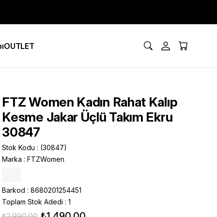
ı
OUTLET
FTZ Women Kadın Rahat Kalıp
Kesme Jakar Üçlü Takım Ekru
30847
Stok Kodu
(30847)
Marka
:
FTZWomen
Barkod
:
8680201254451
Toplam Stok Adedi
:
1
₺1.490,00
₺2.990,00