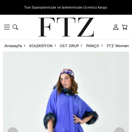
Tüm Siparişlerinizde ve İadelerinizde Ücretsiz Kargo.
Anasayfa
KOLEKSİYON
ÜST GRUP
PANÇO
FTZ Women Ka