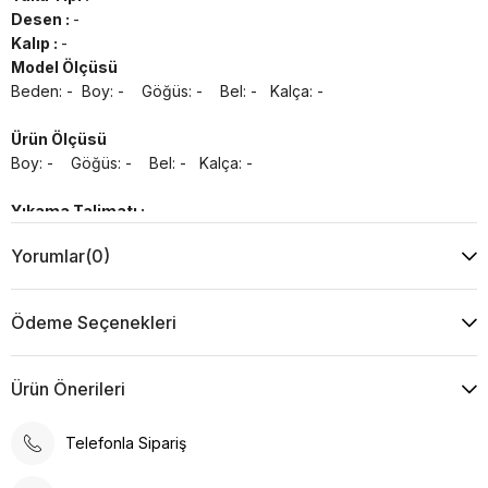
Desen :
-
Kalıp :
-
Model Ölçüsü
Beden: - Boy: - Göğüs: - Bel: - Kalça: -
Ürün Ölçüsü
Boy: - Göğüs: - Bel: - Kalça: -
Yıkama Talimatı :
Makine ile Soğuk Yıkama Yapınız (30C veya 65F ile 85F)
Yorumlar
(0)
Kurutma Makinesinde Kurutulamaz
Kuru Temizleme , Trikloretilen Ayırıçısıyla Az Çözücü
Kullanınız
Ödeme Seçenekleri
Düşük Isıda Ütüleme Yapınız
Çamaşır Suyu Kullanmayınız
Ürün Önerileri
Telefonla Sipariş