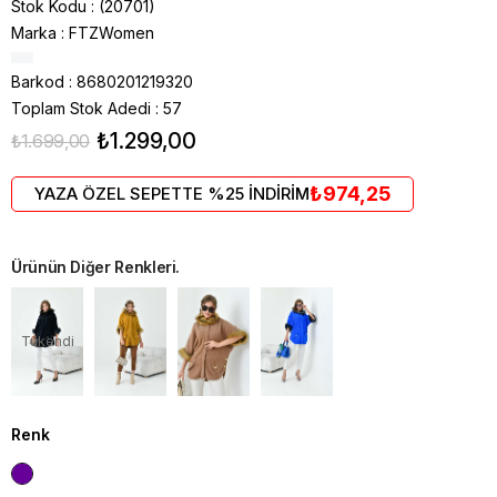
Stok Kodu
(20701)
Marka
:
FTZWomen
Barkod
:
8680201219320
Toplam Stok Adedi
:
57
₺1.299,00
₺1.699,00
₺974,25
YAZA ÖZEL SEPETTE %25 İNDİRİM
Ürünün Diğer Renkleri.
Tükendi
Renk