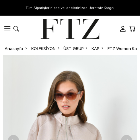
Tüm Siparişlerinizde ve İadelerinizde Ücretsiz Kargo.
Anasayfa
KOLEKSİYON
ÜST GRUP
KAP
FTZ Women Kadı