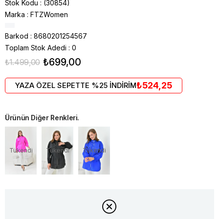
Stok Kodu
(30854)
Marka
:
FTZWomen
Barkod
:
8680201254567
Toplam Stok Adedi
:
0
₺699,00
₺1.499,00
₺524,25
YAZA ÖZEL SEPETTE %25 İNDİRİM
Ürünün Diğer Renkleri.
Tükendi
Tükendi
Tükendi