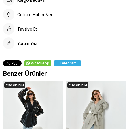
Kargo Bedava
Çamaşır Suyu Kullanmayınız
Gelince Haber Ver
Tavsiye Et
Yorum Yaz
WhatsApp
Telegram
Benzer Ürünler
%50
İNDIRIM
%30
İNDIRIM