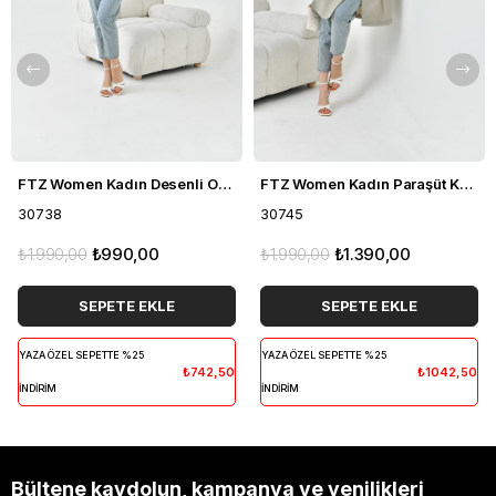
FTZ Women Kadın Desenli Organze Kap Siyah 30738
FTZ Women Kadın Paraşüt Kap Gri 30745
30738
30745
₺1.990,00
₺990,00
₺1.990,00
₺1.390,00
SEPETE EKLE
SEPETE EKLE
YAZA ÖZEL SEPETTE %25
YAZA ÖZEL SEPETTE %25
₺742,50
₺1042,50
İNDİRİM
İNDİRİM
Bültene kaydolun, kampanya ve yenilikleri