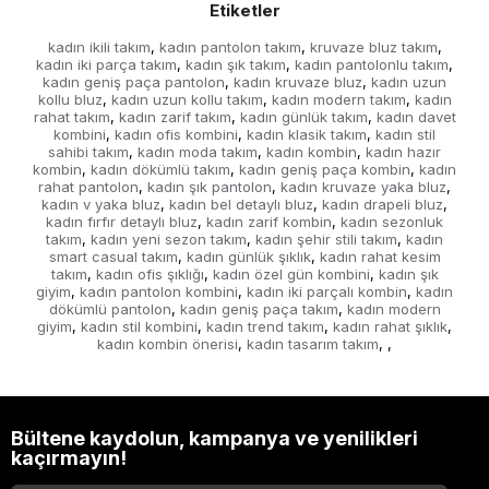
Etiketler
kadın ikili takım
kadın pantolon takım
kruvaze bluz takım
,
,
,
kadın iki parça takım
kadın şık takım
kadın pantolonlu takım
,
,
,
kadın geniş paça pantolon
kadın kruvaze bluz
kadın uzun
,
,
kollu bluz
kadın uzun kollu takım
kadın modern takım
kadın
,
,
,
rahat takım
kadın zarif takım
kadın günlük takım
kadın davet
,
,
,
kombini
kadın ofis kombini
kadın klasik takım
kadın stil
,
,
,
sahibi takım
kadın moda takım
kadın kombin
kadın hazır
,
,
,
kombin
kadın dökümlü takım
kadın geniş paça kombin
kadın
,
,
,
rahat pantolon
kadın şık pantolon
kadın kruvaze yaka bluz
,
,
,
kadın v yaka bluz
kadın bel detaylı bluz
kadın drapeli bluz
,
,
,
kadın fırfır detaylı bluz
kadın zarif kombin
kadın sezonluk
,
,
takım
kadın yeni sezon takım
kadın şehir stili takım
kadın
,
,
,
smart casual takım
kadın günlük şıklık
kadın rahat kesim
,
,
takım
kadın ofis şıklığı
kadın özel gün kombini
kadın şık
,
,
,
giyim
kadın pantolon kombini
kadın iki parçalı kombin
kadın
,
,
,
dökümlü pantolon
kadın geniş paça takım
kadın modern
,
,
giyim
kadın stil kombini
kadın trend takım
kadın rahat şıklık
,
,
,
,
kadın kombin önerisi
kadın tasarım takım
,
,
,
Bültene kaydolun, kampanya ve yenilikleri
kaçırmayın!