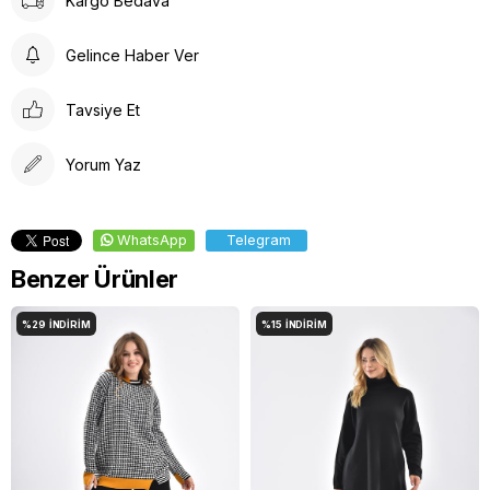
Kargo Bedava
Çamaşır Suyu Kullanmayınız
Gelince Haber Ver
Tavsiye Et
Yorum Yaz
WhatsApp
Telegram
Benzer Ürünler
%29
İNDIRIM
%15
İNDIRIM