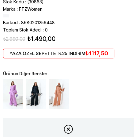
Stok Kodu
(30863)
Marka
:
FTZWomen
Barkod
:
8680201256448
Toplam Stok Adedi
:
0
₺1.490,00
₺2.990,00
₺1117,50
YAZA ÖZEL SEPETTE %25 İNDİRİM
Ürünün Diğer Renkleri.
Tükendi