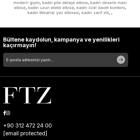
modern giyim
kadın pile detaylı elbise
kadın desenli maxi
,
,
elbise
kadın uzun etekli elbise
kadın özel davet kombini
,
,
,
kadın ilkbahar yaz elbisesi
kadın zarif stil
,
,
,
Bültene kaydolun, kampanya ve yenilikleri
kaçırmayın!
+90 312 472 24 00
[email protected]