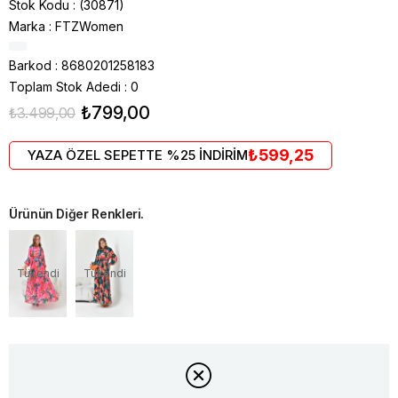
Stok Kodu
(30871)
Marka
:
FTZWomen
Barkod
:
8680201258183
Toplam Stok Adedi
:
0
₺799,00
₺3.499,00
₺599,25
YAZA ÖZEL SEPETTE %25 İNDİRİM
Ürünün Diğer Renkleri.
Tükendi
Tükendi