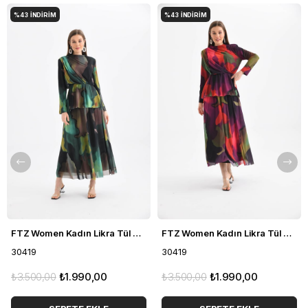
%43
İNDIRIM
%43
İNDIRIM
FTZ Women Kadın Likra Tül Takım Yeşil 30419
FTZ Women Kadın Likra Tül Takım Mor 30419
30419
30419
₺3.500,00
₺1.990,00
₺3.500,00
₺1.990,00