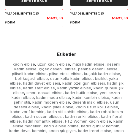
SEPETE EKLE
SEPETE EKLE
YAZA ÖZEL SEPETTE %25
YAZA ÖZEL SEPETTE %25
₺1492,50
₺1492,50
İNDİRİM
İNDİRİM
Etiketler
kadın elbise
uzun kadın elbise
maxi kadın elbise
desenli
,
,
,
kadın elbise
çiçek desenli elbise
pembe desenli elbise
,
,
,
piliseli kadın elbise
pilise etekli elbise
kuşaklı kadın elbise
,
,
,
beli kuşaklı elbise
uzun kollu kadın elbise
bisiklet yaka
,
,
elbise
kadın davet elbisesi
kadın özel gün elbisesi
kadın şık
,
,
,
elbise
kadın zarif elbise
kadın yazlık elbise
kadın günlük şık
,
,
,
elbise
smart casual elbise
kadın butik elbise
yeni sezon
,
,
,
kadın elbise
kadın moda elbise
kadın kombin elbise
kadın
,
,
,
şehir stili
kadın modern elbise
desenli maxi elbise
uzun
,
,
,
desenli elbise
kadın pileli elbise
kadın uzun kollu elbise
,
,
,
kadın zarif kombin
kadın stil sahibi elbise
kadın rahat kesim
,
,
elbise
kadın sezon elbisesi
kadın renkli elbise
kadın floral
,
,
,
elbise
kadın romantik elbise
FTZ Women kadın elbise
kadın
,
,
,
elbise modelleri
kadın elbise online
kadın günlük kombin
,
,
,
kadın davet kombini
kadın şık giyim
kadın trend elbise
kadın
,
,
,