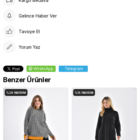
Kargo Bedava
Düşük Isıda Ütüleme Yapınız
Çamaşır Suyu Kullanmayınız
Gelince Haber Ver
Tavsiye Et
Yorum Yaz
WhatsApp
Telegram
Benzer Ürünler
%29
İNDIRIM
%15
İNDIRIM