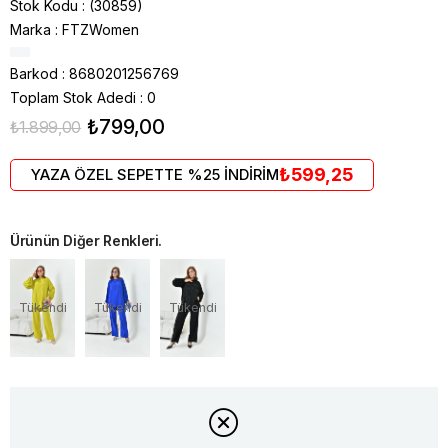
Stok Kodu
(30859)
Marka
:
FTZWomen
Barkod
:
8680201256769
Toplam Stok Adedi
:
0
₺799,00
₺1.899,00
₺599,25
YAZA ÖZEL SEPETTE %25 İNDİRİM
Ürünün Diğer Renkleri.
Tükendi
Tükendi
Tükendi