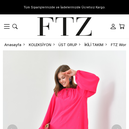
Tüm Siparişlerinizde ve İadelerinizde Ücretsiz Kargo.
Anasayfa
KOLEKSİYON
ÜST GRUP
İKİLİ TAKIM
FTZ Women