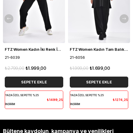
FTZ Women Kadın İki Renk İkili Takım Siyah 21-6039
FTZ Women Kadın Tam Balıkçı İkili Takım Siyah 21-6056
21-6039
21-6056
₺2.799,00
₺1.999,00
₺1.999,00
₺1.699,00
SEPETE EKLE
SEPETE EKLE
YAZA ÖZEL SEPETTE %25
YAZA ÖZEL SEPETTE %25
₺1499,25
₺1274,25
İNDİRİM
İNDİRİM
Bültene kaydolun, kampanya ve yenilikleri