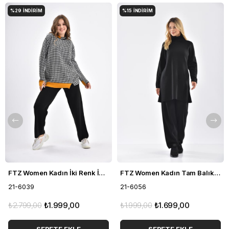
%29
İNDIRIM
%15
İNDIRIM
FTZ Women Kadın İki Renk İkili Takım Siyah 21-6039
FTZ Women Kadın Tam Balıkçı İkili Takım Siyah 21-6056
21-6039
21-6056
₺2.799,00
₺1.999,00
₺1.999,00
₺1.699,00