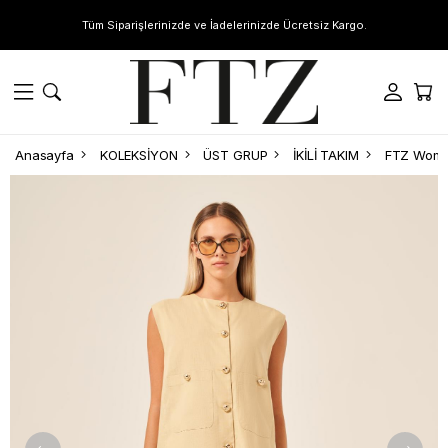
Tüm Siparişlerinizde ve İadelerinizde Ücretsiz Kargo.
Anasayfa
KOLEKSİYON
ÜST GRUP
İKİLİ TAKIM
FTZ Women