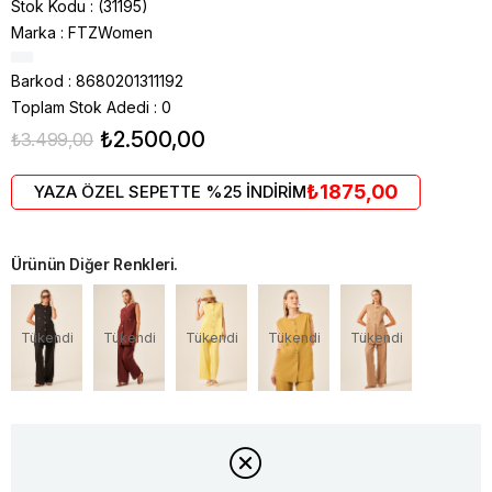
Stok Kodu
(31195)
Marka
:
FTZWomen
Barkod
:
8680201311192
Toplam Stok Adedi
:
0
₺2.500,00
₺3.499,00
₺1875,00
YAZA ÖZEL SEPETTE %25 İNDİRİM
Ürünün Diğer Renkleri.
Tükendi
Tükendi
Tükendi
Tükendi
Tükendi