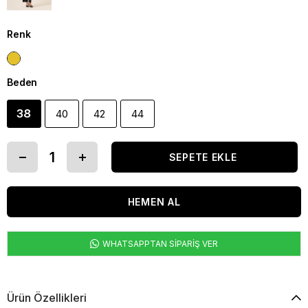
Renk
Beden
38
40
42
44
WHATSAPPTAN SİPARİŞ VER
Ürün Özellikleri