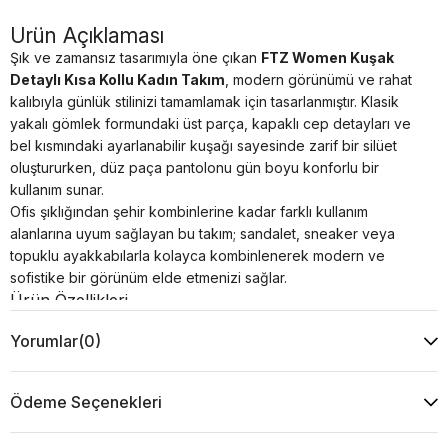
Ürün Açıklaması
Şık ve zamansız tasarımıyla öne çıkan
FTZ Women Kuşak
Detaylı Kısa Kollu Kadın Takım
, modern görünümü ve rahat
kalıbıyla günlük stilinizi tamamlamak için tasarlanmıştır. Klasik
yakalı gömlek formundaki üst parça, kapaklı cep detayları ve
bel kısmındaki ayarlanabilir kuşağı sayesinde zarif bir silüet
oluştururken, düz paça pantolonu gün boyu konforlu bir
kullanım sunar.
Ofis şıklığından şehir kombinlerine kadar farklı kullanım
alanlarına uyum sağlayan bu takım; sandalet, sneaker veya
topuklu ayakkabılarla kolayca kombinlenerek modern ve
sofistike bir görünüm elde etmenizi sağlar.
Ürün Özellikleri
Kumaş:
Dokuma Kumaş
Yorumlar
(0)
Ürün Tipi:
Kadın Takım
Yaka Tipi:
Klasik Yaka
Kapama:
Gizli Düğmeli
Ödeme Seçenekleri
Detay:
Belden Bağlamalı Kuşak, Kapaklı Cep Detayı
Kol Tipi:
Kısa Kol