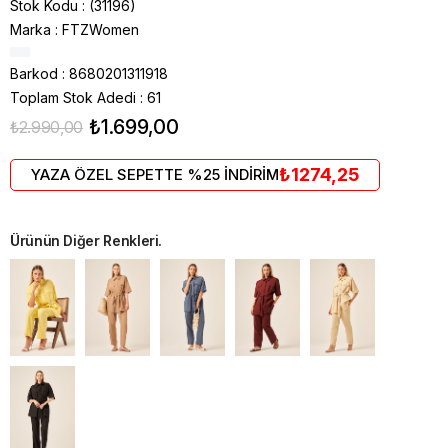
Stok Kodu
(31196)
Marka
:
FTZWomen
Barkod
:
8680201311918
Toplam Stok Adedi
:
61
₺1.699,00
₺2.990,00
₺1274,25
YAZA ÖZEL SEPETTE %25 İNDİRİM
Ürünün Diğer Renkleri.