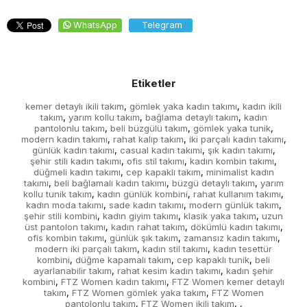
WhatsApp
Telegram
Etiketler
kemer detaylı ikili takım
gömlek yaka kadın takımı
kadın ikili
,
,
takım
yarım kollu takım
bağlama detaylı takım
kadın
,
,
,
pantolonlu takım
beli büzgülü takım
gömlek yaka tunik
,
,
,
modern kadın takımı
rahat kalıp takım
iki parçalı kadın takımı
,
,
,
günlük kadın takımı
casual kadın takımı
şık kadın takımı
,
,
,
şehir stili kadın takımı
ofis stil takımı
kadın kombin takımı
,
,
,
düğmeli kadın takımı
cep kapaklı takım
minimalist kadın
,
,
takımı
beli bağlamalı kadın takımı
büzgü detaylı takım
yarım
,
,
,
kollu tunik takım
kadın günlük kombini
rahat kullanım takımı
,
,
,
kadın moda takımı
sade kadın takımı
modern günlük takım
,
,
,
şehir stili kombini
kadın giyim takımı
klasik yaka takım
uzun
,
,
,
üst pantolon takımı
kadın rahat takım
dökümlü kadın takımı
,
,
,
ofis kombin takımı
günlük şık takım
zamansız kadın takımı
,
,
,
modern iki parçalı takım
kadın stil takımı
kadın tesettür
,
,
kombini
düğme kapamalı takım
cep kapaklı tunik
beli
,
,
,
ayarlanabilir takım
rahat kesim kadın takımı
kadın şehir
,
,
kombini
FTZ Women kadın takımı
FTZ Women kemer detaylı
,
,
takım
FTZ Women gömlek yaka takım
FTZ Women
,
,
pantolonlu takım
FTZ Women ikili takım
,
,
,