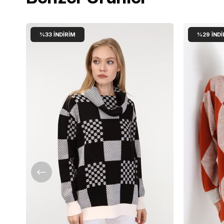
%33
İNDIRIM
%29
İNDI