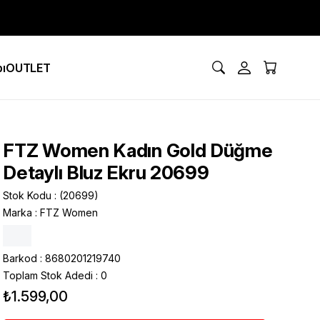
ı
OUTLET
FTZ Women Kadın Gold Düğme
Detaylı Bluz Ekru 20699
Stok Kodu
(20699)
Marka
:
FTZ Women
Barkod
:
8680201219740
Toplam Stok Adedi
:
0
₺1.599,00