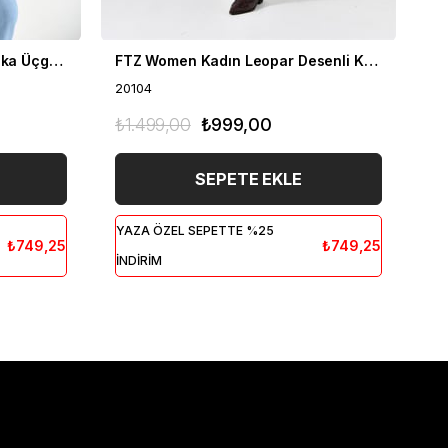
FTZ Women Kadın Degaje Yaka Üçgen Detay Kazak Siyah 20054
FTZ Women Kadın Leopar Desenli Kazak Taba 20104
20104
20
₺1.499,00
₺999,00
₺1
SEPETE EKLE
YAZA ÖZEL SEPETTE %25
YA
₺749,25
₺749,25
İNDİRİM
İN