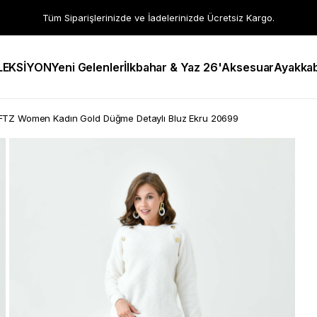
Tüm Siparişlerinizde ve İadelerinizde Ücretsiz Kargo.
LEKSİYON
Yeni Gelenler
İlkbahar & Yaz 26'
Aksesuar
Ayakkab
FTZ Women Kadın Gold Düğme Detaylı Bluz Ekru 20699