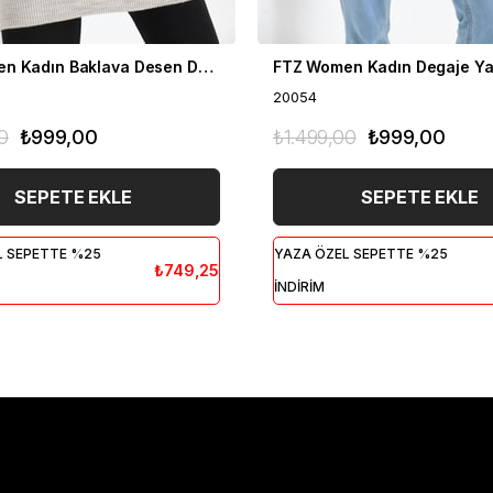
FTZ Women Kadın Baklava Desen Degaje Yaka Kazak Taş 21-6360
20054
0
₺999,00
₺1.499,00
₺999,00
SEPETE EKLE
SEPETE EKLE
L SEPETTE %25
YAZA ÖZEL SEPETTE %25
₺749,25
İNDİRİM