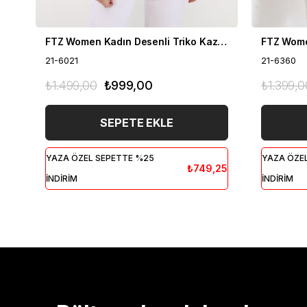
FTZ Women Kadın Desenli Triko Kazak Ekru 21-6021
21-6021
21-6360
₺1.499,00
₺999,00
₺1.399,0
SEPETE EKLE
YAZA ÖZEL SEPETTE %25
YAZA ÖZE
₺749,25
İNDİRİM
İNDİRİM