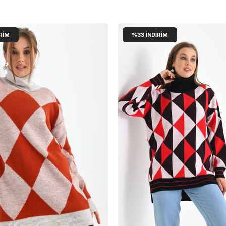
RIM
%33
İNDIRIM