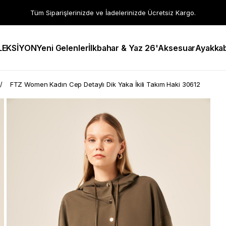
Tüm Siparişlerinizde ve İadelerinizde Ücretsiz Kargo.
LEKSİYON
Yeni Gelenler
İlkbahar & Yaz 26'
Aksesuar
Ayakkab
FTZ Women Kadın Cep Detaylı Dik Yaka İkili Takım Haki 30612