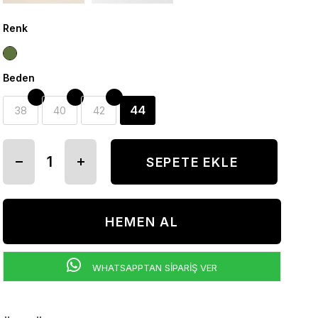
Renk
Beden
44
38
40
42
WHATSAPPTAN SİPARİŞ VER