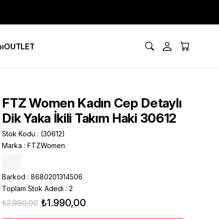
ı
OUTLET
FTZ Women Kadın Cep Detaylı
Dik Yaka İkili Takım Haki 30612
Stok Kodu
(30612)
Marka
:
FTZWomen
Barkod
:
8680201314506
Toplam Stok Adedi
:
2
₺1.990,00
₺2.990,00