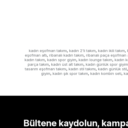
kadın eşofman takımı
kadın 2'li takım
kadın ikili takım
,
,
,
eşofman altı
ribanalı kadın takım
ribanalı paça eşofman a
,
,
kadın takım
kadın spor giyim
kadın lounge takım
kadın k
,
,
,
parça takım
kadın üst alt takım
kadın günlük spor giyim
,
,
tasarım eşofman takımı
kadın stil takımı
kadın günlük stil
,
,
,
giyim
kadın şık spor takım
kadın kombin seti
ka
,
,
,
Bültene kaydolun, kamp