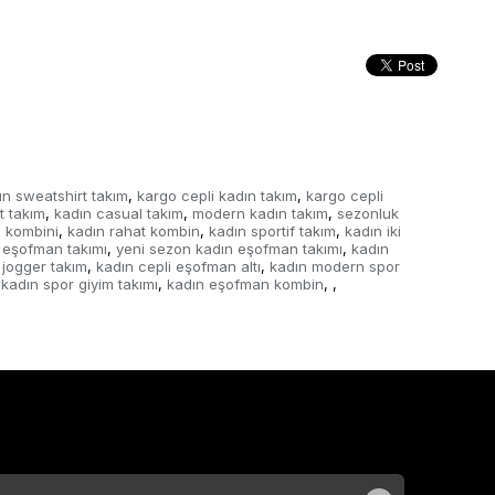
ın sweatshirt takım
kargo cepli kadın takım
kargo cepli
,
,
t takım
kadın casual takım
modern kadın takım
sezonluk
,
,
,
 kombini
kadın rahat kombin
kadın sportif takım
kadın iki
,
,
,
 eşofman takımı
yeni sezon kadın eşofman takımı
kadın
,
,
 jogger takım
kadın cepli eşofman altı
kadın modern spor
,
,
kadın spor giyim takımı
kadın eşofman kombin
,
,
,