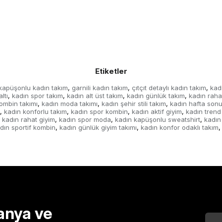
Etiketler
kapüşonlu kadın takım
garnili kadın takım
çıtçıt detaylı kadın takım
kad
,
,
,
ltı
kadın spor takım
kadın alt üst takım
kadın günlük takım
kadın raha
,
,
,
,
ombin takımı
kadın moda takımı
kadın şehir stili takım
kadın hafta sonu
,
,
,
kadın konforlu takım
kadın spor kombin
kadın aktif giyim
kadın trend
,
,
,
,
kadın rahat giyim
kadın spor moda
kadın kapüşonlu sweatshirt
kadın
,
,
,
dın sportif kombin
kadın günlük giyim takımı
kadın konfor odaklı takım
,
,
,
anya ve