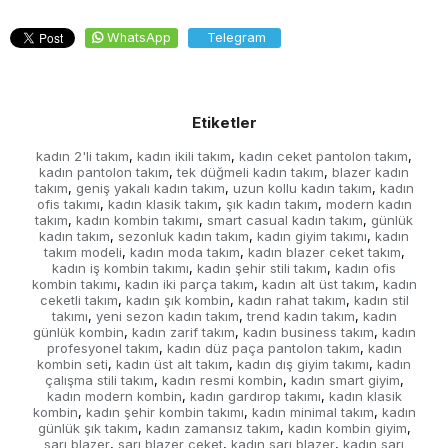
WhatsApp
Telegram
Etiketler
kadın 2'li takım
kadın ikili takım
kadın ceket pantolon takım
,
,
,
kadın pantolon takım
tek düğmeli kadın takım
blazer kadın
,
,
takım
geniş yakalı kadın takım
uzun kollu kadın takım
kadın
,
,
,
ofis takımı
kadın klasik takım
şık kadın takım
modern kadın
,
,
,
takım
kadın kombin takımı
smart casual kadın takım
günlük
,
,
,
kadın takım
sezonluk kadın takım
kadın giyim takımı
kadın
,
,
,
takım modeli
kadın moda takım
kadın blazer ceket takım
,
,
,
kadın iş kombin takımı
kadın şehir stili takım
kadın ofis
,
,
kombin takımı
kadın iki parça takım
kadın alt üst takım
kadın
,
,
,
ceketli takım
kadın şık kombin
kadın rahat takım
kadın stil
,
,
,
takımı
yeni sezon kadın takım
trend kadın takım
kadın
,
,
,
günlük kombin
kadın zarif takım
kadın business takım
kadın
,
,
,
profesyonel takım
kadın düz paça pantolon takım
kadın
,
,
kombin seti
kadın üst alt takım
kadın dış giyim takımı
kadın
,
,
,
çalışma stili takım
kadın resmi kombin
kadın smart giyim
,
,
,
kadın modern kombin
kadın gardırop takımı
kadın klasik
,
,
kombin
kadın şehir kombin takımı
kadın minimal takım
kadın
,
,
,
günlük şık takım
kadın zamansız takım
kadın kombin giyim
,
,
,
sarı blazer
sarı blazer ceket
kadın sarı blazer
kadın sarı
,
,
,