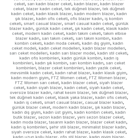
ceket
sarı kadın blazer ceket
kadın blazer
kadın blazer
,
,
,
ceket
blazer kadın ceket
tek düğmeli blazer
tek düğmeli
,
,
,
kadın ceket
kadın klasik blazer
kadın modern blazer
kadın
,
,
,
şık blazer
kadın ofis ceketi
ofis blazer kadın
iş kombin
,
,
,
ceketi
smart casual blazer
smart casual kadın ceket
günlük
,
,
,
blazer kadın
günlük kadın ceket
şık kadın ceket
klasik kadın
,
,
,
ceket
modern kadın ceket
kadın takım ceketi
takım elbise
,
,
,
blazer kadın
sarı takım ceketi
sarı takım kombin
kadın
,
,
,
kombin ceketi
kadın moda ceketi
kadın dış giyim
kadın
,
,
,
ceket modeli
kadın ceket modelleri
kadın blazer modelleri
,
,
,
sarı ceket modelleri
kadın sarı blazer model
kadın stil ceketi
,
,
,
kadın ofis kombinleri
kadın günlük kombin
kadın iş
,
,
kombinleri
kadın şık kombin
sarı kombin kadın
sarı ceket
,
,
,
kombinleri
blazer ceket kombinleri
kadın yazlık ceket
,
,
,
mevsimlik kadın ceket
kadın rahat blazer
kadın klasik giyim
,
,
,
kadın modern giyim
FTZ Women ceket
FTZ Women blazer
,
,
,
FTZ Women sarı ceket
kadın blazer ceket
siyah blazer
,
,
ceket
kadın siyah blazer
kadın ceket
siyah kadın ceket
,
,
,
,
oversize blazer kadın
rahat kesim blazer
tek düğmeli blazer
,
,
,
tek düğmeli kadın ceket
klasik yaka blazer
kadın ofis ceketi
,
,
,
kadın iş ceketi
smart casual blazer
casual blazer kadın
,
,
,
günlük blazer ceket
modern kadın blazer
şık kadın blazer
,
,
,
kadın dış giyim
kadın üst giyim
kadın kombin ceketi
kadın
,
,
,
butik blazer
sezon kadın blazer
yeni sezon blazer ceket
,
,
,
kadın moda blazer
tasarım kadın blazer
blazer ceket kadın
,
,
,
kadın iş kombinleri
şehir stili blazer
minimalist blazer kadın
,
,
,
siyah oversize ceket
kadın rahat blazer
kadın klasik ceket
,
,
,
kadın uzun kollu blazer
ofis stil blazer
kadın giyim blazer
,
,
,