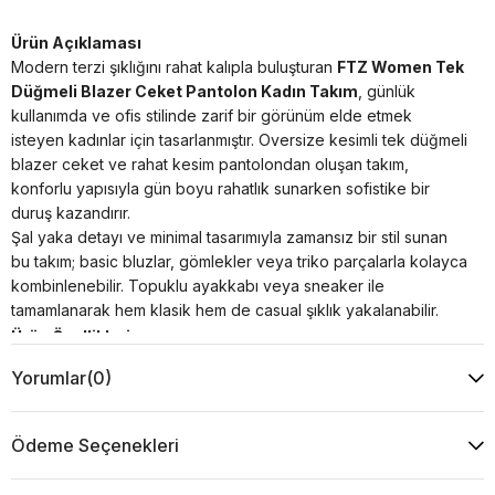
Ürün Açıklaması
Modern terzi şıklığını rahat kalıpla buluşturan
FTZ Women Tek
Düğmeli Blazer Ceket Pantolon Kadın Takım
, günlük
kullanımda ve ofis stilinde zarif bir görünüm elde etmek
isteyen kadınlar için tasarlanmıştır. Oversize kesimli tek düğmeli
blazer ceket ve rahat kesim pantolondan oluşan takım,
konforlu yapısıyla gün boyu rahatlık sunarken sofistike bir
duruş kazandırır.
Şal yaka detayı ve minimal tasarımıyla zamansız bir stil sunan
bu takım; basic bluzlar, gömlekler veya triko parçalarla kolayca
kombinlenebilir. Topuklu ayakkabı veya sneaker ile
tamamlanarak hem klasik hem de casual şıklık yakalanabilir.
Ürün Özellikleri
Kumaş : %30 Viskon %20 Pamuk %50 Akrilik
Yorumlar
(0)
Kol : 43 cm
Yaka Tipi : Düz
Desen : Düz
Ödeme Seçenekleri
Kalıp : Tam Kalıp
Model Ölçüsü