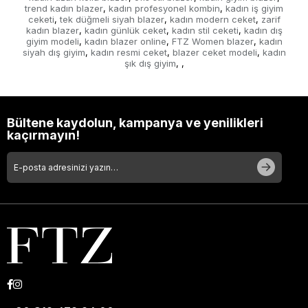
trend kadın blazer
kadın profesyonel kombin
kadın iş giyim
,
,
ceketi
tek düğmeli siyah blazer
kadın modern ceket
zarif
,
,
,
kadın blazer
kadın günlük ceket
kadın stil ceketi
kadın dış
,
,
,
giyim modeli
kadın blazer online
FTZ Women blazer
kadın
,
,
,
siyah dış giyim
kadın resmi ceket
blazer ceket modeli
kadın
,
,
,
şık dış giyim
,
,
Bültene kaydolun, kampanya ve yenilikleri
kaçırmayın!