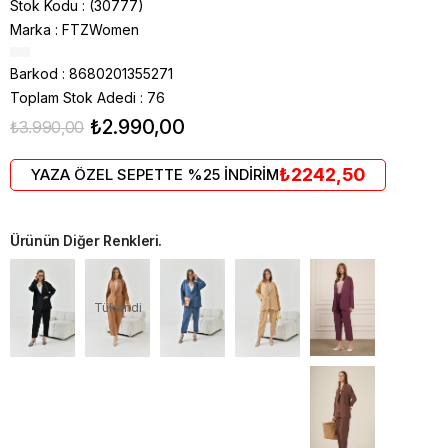
Stok Kodu
(30777)
Marka
:
FTZWomen
Barkod
:
8680201355271
Toplam Stok Adedi
:
76
₺2.990,00
₺3.990,00
₺2242,50
YAZA ÖZEL SEPETTE %25 İNDİRİM
Ürünün Diğer Renkleri.
Tükendi