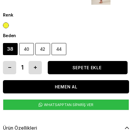
Renk
Beden
38
40
42
44
WHATSAPPTAN SİPARİŞ VER
Ürün Özellikleri