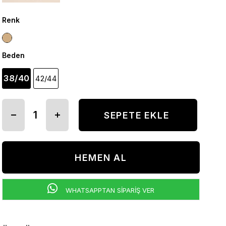
Renk
Beden
38/40
42/44
WHATSAPPTAN SİPARİŞ VER