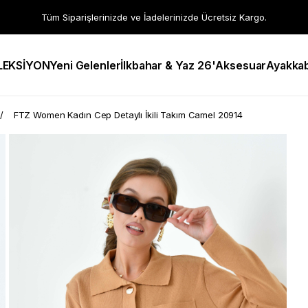
Tüm Siparişlerinizde ve İadelerinizde Ücretsiz Kargo.
LEKSİYON
Yeni Gelenler
İlkbahar & Yaz 26'
Aksesuar
Ayakkab
FTZ Women Kadın Cep Detaylı İkili Takım Camel 20914