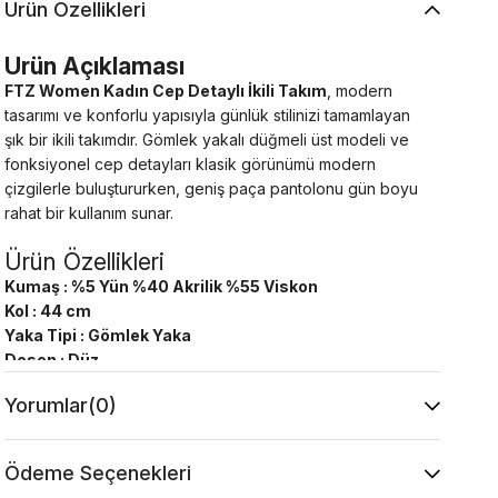
Ürün Özellikleri
Ürün Açıklaması
FTZ Women Kadın Cep Detaylı İkili Takım
, modern
tasarımı ve konforlu yapısıyla günlük stilinizi tamamlayan
şık bir ikili takımdır. Gömlek yakalı düğmeli üst modeli ve
fonksiyonel cep detayları klasik görünümü modern
çizgilerle buluştururken, geniş paça pantolonu gün boyu
rahat bir kullanım sunar.
Ürün Özellikleri
Kumaş : %5 Yün %40 Akrilik %55 Viskon
Kol : 44 cm
Yaka Tipi : Gömlek Yaka
Desen : Düz
Kalıp : Tam Kalıp
Yorumlar
(0)
Model Ölçüsü
Beden: 36 Boy: 1.73 cm Göğüs: 85 cm Bel: 63 cm
Kalça: 95 cm
Ödeme Seçenekleri