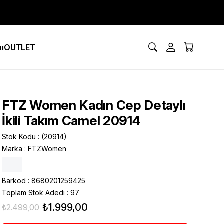
ı
OUTLET
FTZ Women Kadın Cep Detaylı
İkili Takım Camel 20914
Stok Kodu
(20914)
Marka
:
FTZWomen
Barkod
:
8680201259425
Toplam Stok Adedi
:
97
₺1.999,00
₺2.499,00