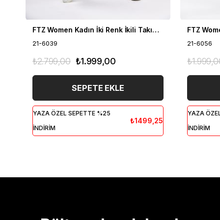
FTZ Women Kadın İki Renk İkili Takım Siyah 21-6039
21-6039
21-6056
₺2.799,00
₺1.999,00
₺1.999,0
SEPETE EKLE
YAZA ÖZEL SEPETTE %25
YAZA ÖZE
₺1499,25
İNDİRİM
İNDİRİM