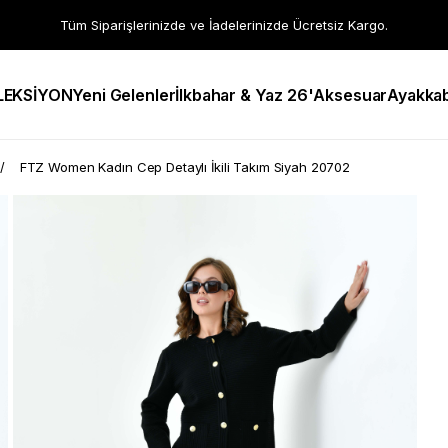
Tüm Siparişlerinizde ve İadelerinizde Ücretsiz Kargo.
LEKSİYON
Yeni Gelenler
İlkbahar & Yaz 26'
Aksesuar
Ayakkab
FTZ Women Kadın Cep Detaylı İkili Takım Siyah 20702