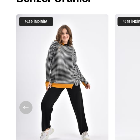
%29
İNDIRIM
%15
İNDI