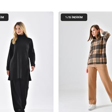
RIM
%15
İNDIRIM