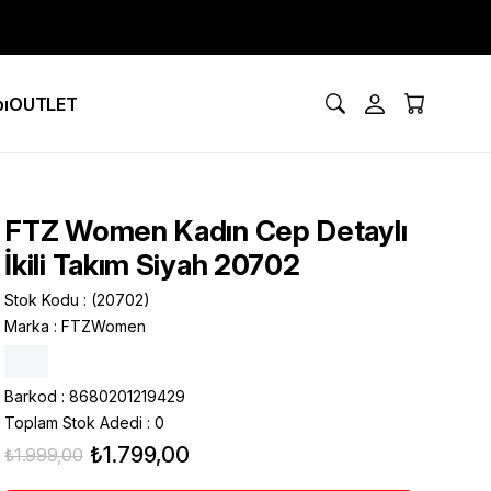
ı
OUTLET
FTZ Women Kadın Cep Detaylı
İkili Takım Siyah 20702
Stok Kodu
(20702)
Marka
:
FTZWomen
Barkod
:
8680201219429
Toplam Stok Adedi
:
0
₺1.799,00
₺1.999,00