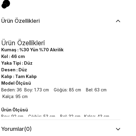
Ürün Özellikleri
Ürün Özellikleri
Kumaş : %30 Yün %70 Akrilik
Kol : 46 cm
Yaka Tipi : Düz
Desen : Düz
Kalıp : Tam Kalıp
Model Ölçüsü
Beden: 36 Boy: 1.73 cm Göğüs: 85 cm Bel: 63 cm
Kalça: 95 cm
Ürün Ölçüsü
Boy: 92 cm Göğüs: 53 cm Bel: 32 cm Kalça: 43 cm
Yorumlar
(0)
Yıkama Talimatı :