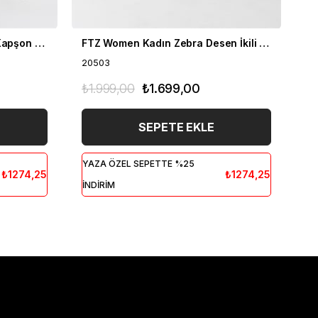
FTZ Women Kadın Fermuar Kapşon Detay İkili Takım Bisküvi 21-6038
FTZ Women Kadın Zebra Desen İkili Takım Bisküvi 20503
20503
20
₺1.999,00
₺1.699,00
₺1
SEPETE EKLE
YAZA ÖZEL SEPETTE %25
YA
₺1274,25
₺1274,25
İNDİRİM
İN