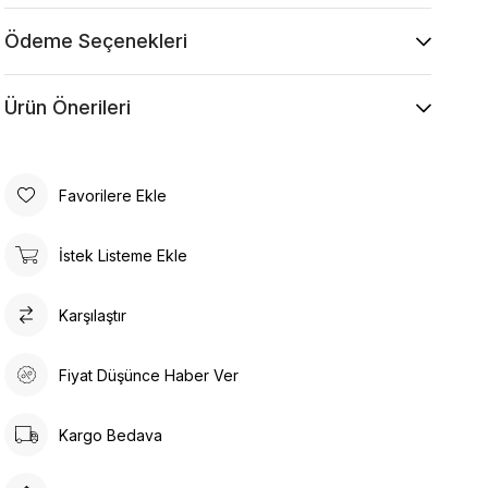
Makine ile Soğuk Yıkama Yapınız (30C veya 65F
ile 85F)
Ödeme Seçenekleri
Kurutma Makinesinde Kurutulamaz
Kuru Temizleme , Trikloretilen Ayırıçısıyla Az
Ürün Önerileri
Çözücü Kullanınız
Düşük Isıda Ütüleme Yapınız
Çamaşır Suyu Kullanmayınız
Favorilere Ekle
İstek Listeme Ekle
Karşılaştır
Fiyat Düşünce Haber Ver
Kargo Bedava