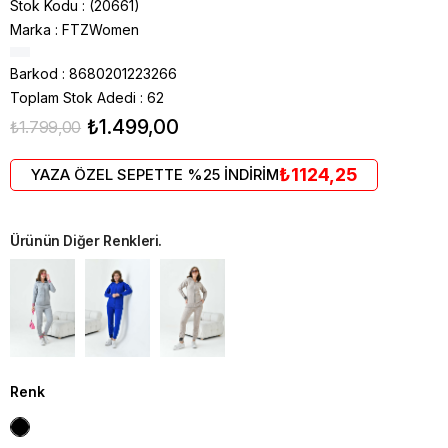
Stok Kodu
(20661)
Marka
:
FTZWomen
Barkod
:
8680201223266
Toplam Stok Adedi
:
62
₺1.499,00
₺1.799,00
₺1124,25
YAZA ÖZEL SEPETTE %25 İNDİRİM
Ürünün Diğer Renkleri.
Renk