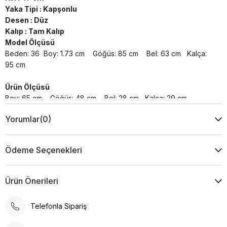
Yaka Tipi : Kapşonlu
Desen : Düz
Kalıp : Tam Kalıp
Model Ölçüsü
Beden: 36 Boy: 1.73 cm Göğüs: 85 cm Bel: 63 cm Kalça:
95 cm
Ürün Ölçüsü
Boy: 65 cm Göğüs: 48 cm Bel: 28 cm Kalça: 29 cm
Yorumlar
(0)
Yıkama Talimatı :
Makine ile Soğuk Yıkama Yapınız (30C veya 65F ile 85F)
Kurutma Makinesinde Kurutulamaz
Ödeme Seçenekleri
Kuru Temizleme , Trikloretilen Ayırıçısıyla Az Çözücü
Kullanınız
Düşük Isıda Ütüleme Yapınız
Ürün Önerileri
Çamaşır Suyu Kullanmayınız
Telefonla Sipariş