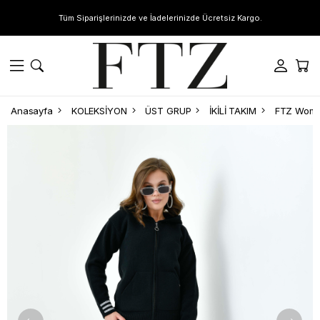
Tüm Siparişlerinizde ve İadelerinizde Ücretsiz Kargo.
Anasayfa
KOLEKSİYON
ÜST GRUP
İKİLİ TAKIM
FTZ Women 