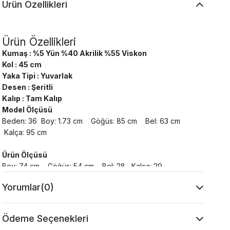
Ürün Özellikleri
Ürün Özellikleri
Kumaş : %5 Yün %40 Akrilik %55 Viskon
Kol : 45 cm
Yaka Tipi : Yuvarlak
Desen : Şeritli
Kalıp : Tam Kalıp
Model Ölçüsü
Beden: 36 Boy: 1.73 cm Göğüs: 85 cm Bel: 63 cm
Kalça: 95 cm
Ürün Ölçüsü
Boy: 74 cm Göğüs: 54 cm Bel: 28 Kalça: 29
Yorumlar
(0)
Yıkama Talimatı :
Makine ile Soğuk Yıkama Yapınız (30C veya 65F
ile 85F)
Ödeme Seçenekleri
Kurutma Makinesinde Kurutulamaz