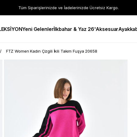
Tüm Siparişlerinizde ve İadelerinizde Ücretsiz Kargo.
LEKSİYON
Yeni Gelenler
İlkbahar & Yaz 26'
Aksesuar
Ayakkab
FTZ Women Kadın Çizgili İkili Takım Fuşya 20658