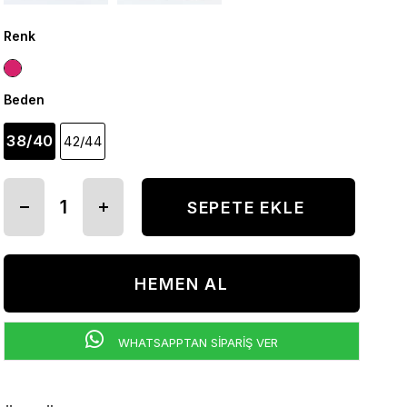
Renk
Beden
38/40
42/44
WHATSAPPTAN SİPARİŞ VER