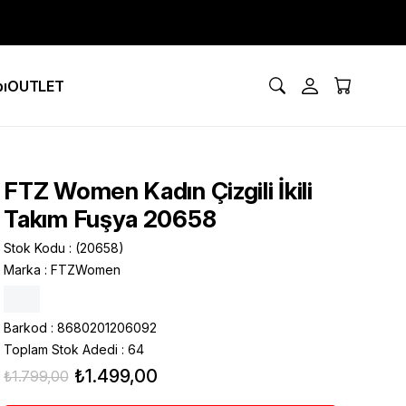
ı
OUTLET
FTZ Women Kadın Çizgili İkili
Takım Fuşya 20658
Stok Kodu
(20658)
Marka
:
FTZWomen
Barkod
:
8680201206092
Toplam Stok Adedi
:
64
₺1.499,00
₺1.799,00