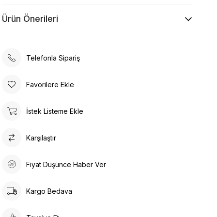
Kuru Temizleme , Trikloretilen Ayırıçısıyla Az
Ürün Önerileri
Çözücü Kullanınız
Düşük Isıda Ütüleme Yapınız
Çamaşır Suyu Kullanmayınız
Telefonla Sipariş
Favorilere Ekle
İstek Listeme Ekle
Karşılaştır
Fiyat Düşünce Haber Ver
Kargo Bedava