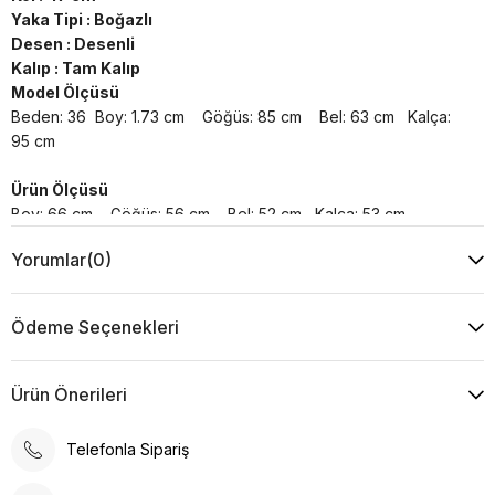
Yaka Tipi : Boğazlı
Desen : Desenli
Kalıp : Tam Kalıp
Model Ölçüsü
Beden: 36 Boy: 1.73 cm Göğüs: 85 cm Bel: 63 cm Kalça:
95 cm
Ürün Ölçüsü
Boy: 66 cm Göğüs: 56 cm Bel: 52 cm Kalça: 53 cm
Yorumlar
(0)
Yıkama Talimatı :
Makine ile Soğuk Yıkama Yapınız (30C veya 65F ile 85F)
Kurutma Makinesinde Kurutulamaz
Ödeme Seçenekleri
Kuru Temizleme , Trikloretilen Ayırıçısıyla Az Çözücü
Kullanınız
Düşük Isıda Ütüleme Yapınız
Ürün Önerileri
Çamaşır Suyu Kullanmayınız
Telefonla Sipariş