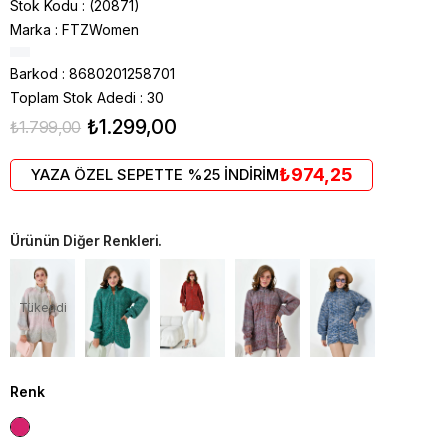
Stok Kodu
(20871)
Marka
:
FTZWomen
Barkod
:
8680201258701
Toplam Stok Adedi
:
30
₺1.299,00
₺1.799,00
₺974,25
YAZA ÖZEL SEPETTE %25 İNDİRİM
Ürünün Diğer Renkleri.
Tükendi
Renk