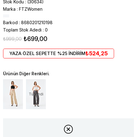
Stok Kodu
(30634)
Marka
:
FTZWomen
Barkod
:
8680201210198
Toplam Stok Adedi
:
0
₺699,00
₺999,00
₺524,25
YAZA ÖZEL SEPETTE %25 İNDİRİM
Ürünün Diğer Renkleri.
Tükendi