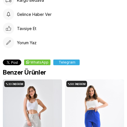
Kargo Bedava
Gelince Haber Ver
Tavsiye Et
Yorum Yaz
WhatsApp
Telegram
Benzer Ürünler
%33
İNDIRIM
%50
İNDIRIM