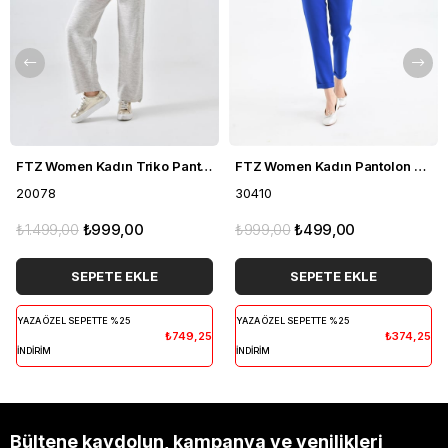
FTZ Women Kadın Triko Pantolon Taş 20078
FTZ Women Kadın Pantolon Saks Mavi 30410
20078
30410
₺1.499,00
₺999,00
₺999,00
₺499,00
SEPETE EKLE
SEPETE EKLE
YAZA ÖZEL SEPETTE %25
YAZA ÖZEL SEPETTE %25
₺749,25
₺374,25
İNDİRİM
İNDİRİM
Bültene kaydolun, kampanya ve yenilikleri