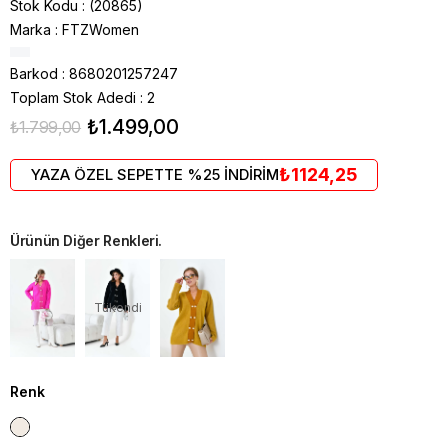
Stok Kodu
(20865)
Marka
:
FTZWomen
Barkod
:
8680201257247
Toplam Stok Adedi
:
2
₺1.499,00
₺1.799,00
₺1124,25
YAZA ÖZEL SEPETTE %25 İNDİRİM
Ürünün Diğer Renkleri.
Tükendi
Renk