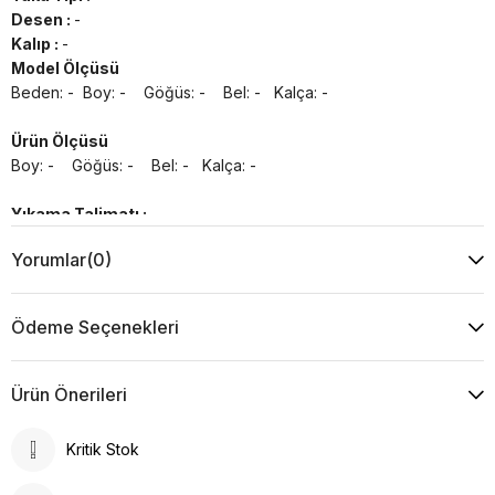
Desen :
-
Kalıp :
-
Model Ölçüsü
Beden: - Boy: - Göğüs: - Bel: - Kalça: -
Ürün Ölçüsü
Boy: - Göğüs: - Bel: - Kalça: -
Yıkama Talimatı :
Makine ile Soğuk Yıkama Yapınız (30C veya 65F ile 85F)
Yorumlar
(0)
Kurutma Makinesinde Kurutulamaz
Kuru Temizleme , Trikloretilen Ayırıçısıyla Az Çözücü
Kullanınız
Ödeme Seçenekleri
Düşük Isıda Ütüleme Yapınız
Çamaşır Suyu Kullanmayınız
Ürün Önerileri
Kritik Stok