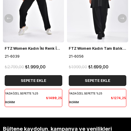
FTZ Women Kadın İki Renk İkili Takım Siyah 21-6039
FTZ Women Kadın Tam Balıkçı İkili Takım Siyah 21-6056
21-6039
21-6056
₺2.799,00
₺1.999,00
₺1.999,00
₺1.699,00
SEPETE EKLE
SEPETE EKLE
YAZA ÖZEL SEPETTE %25
YAZA ÖZEL SEPETTE %25
₺1499,25
₺1274,25
İNDİRİM
İNDİRİM
Bültene kaydolun, kampanya ve yenilikleri