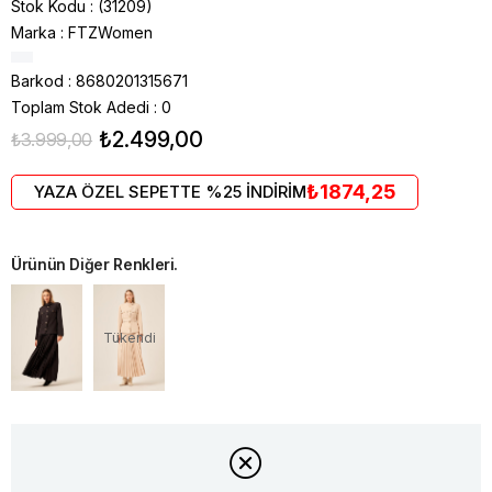
Stok Kodu
(31209)
Marka
:
FTZWomen
Barkod
:
8680201315671
Toplam Stok Adedi
:
0
₺2.499,00
₺3.999,00
₺1874,25
YAZA ÖZEL SEPETTE %25 İNDİRİM
Ürünün Diğer Renkleri.
Tükendi