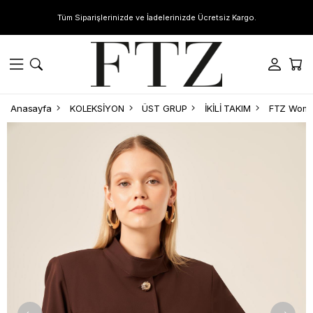
Tüm Siparişlerinizde ve İadelerinizde Ücretsiz Kargo.
Anasayfa
KOLEKSİYON
ÜST GRUP
İKİLİ TAKIM
FTZ Women 