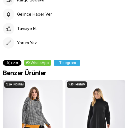
tavsiye edilir.
Gelince Haber Ver
Tavsiye Et
Yorum Yaz
WhatsApp
Telegram
Benzer Ürünler
%29
İNDIRIM
%15
İNDIRIM