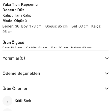
Yaka Tipi : Kapşonlu
Desen : Düz
Kalıp : Tam Kalıp
Model Ölçüsü
Beden: 36 Boy: 1.73 cm Göğüs: 85 cm Bel: 63 cm Kalça:
95 cm
Ürün Ölçüsü
Boy: 104 cm Göğüs: 51 cm Bel: 30 cm Kalça: 42 cm
Yorumlar
(0)
Yıkama Talimatı :
Makine ile Soğuk Yıkama Yapınız (30C veya 65F ile 85F)
Kurutma Makinesinde Kurutulamaz
Ödeme Seçenekleri
Kuru Temizleme , Trikloretilen Ayırıçısıyla Az Çözücü
Kullanınız
Düşük Isıda Ütüleme Yapınız
Ürün Önerileri
Çamaşır Suyu Kullanmayınız
Kritik Stok