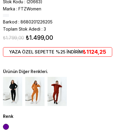
Stok Kodu
(20663)
Marka
:
FTZWomen
Barkod
:
8680201226205
Toplam Stok Adedi
:
3
₺1.499,00
₺1.799,00
₺1124,25
YAZA ÖZEL SEPETTE %25 İNDİRİM
Ürünün Diğer Renkleri.
Renk