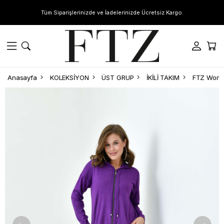
Tüm Siparişlerinizde ve İadelerinizde Ücretsiz Kargo.
Anasayfa
KOLEKSİYON
ÜST GRUP
İKİLİ TAKIM
FTZ Women