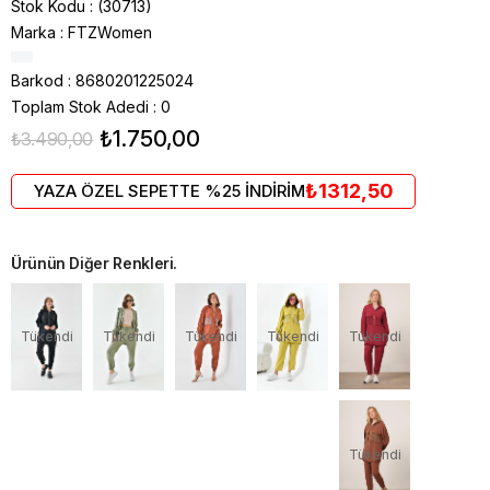
Stok Kodu
(30713)
Marka
:
FTZWomen
Barkod
:
8680201225024
Toplam Stok Adedi
:
0
₺1.750,00
₺3.490,00
₺1312,50
YAZA ÖZEL SEPETTE %25 İNDİRİM
Ürünün Diğer Renkleri.
Tükendi
Tükendi
Tükendi
Tükendi
Tükendi
Tükendi