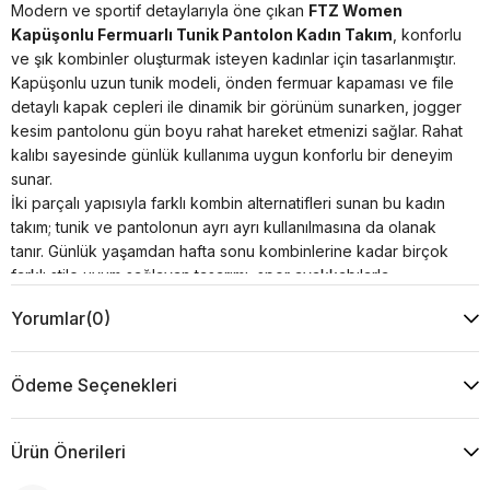
Modern ve sportif detaylarıyla öne çıkan
FTZ Women
Kapüşonlu Fermuarlı Tunik Pantolon Kadın Takım
, konforlu
ve şık kombinler oluşturmak isteyen kadınlar için tasarlanmıştır.
Kapüşonlu uzun tunik modeli, önden fermuar kapaması ve file
detaylı kapak cepleri ile dinamik bir görünüm sunarken, jogger
kesim pantolonu gün boyu rahat hareket etmenizi sağlar. Rahat
kalıbı sayesinde günlük kullanıma uygun konforlu bir deneyim
sunar.
İki parçalı yapısıyla farklı kombin alternatifleri sunan bu kadın
takım; tunik ve pantolonun ayrı ayrı kullanılmasına da olanak
tanır. Günlük yaşamdan hafta sonu kombinlerine kadar birçok
farklı stile uyum sağlayan tasarımı, spor ayakkabılarla
tamamlanarak modern ve zamansız bir görünüm oluşturur.
Yorumlar
(0)
Ürün Özellikleri
Kumaş : %30 Viskon %20 Pamuk %50 Akrilik
Kol : 46 cm
Ödeme Seçenekleri
Yaka Tipi : Kapşonlu
Desen : Düz
Kalıp : Rahat Kalıp
Ürün Önerileri
Model Ölçüsü