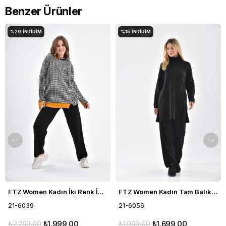
Benzer Ürünler
%29
İNDIRIM
%15
İNDIRIM
FTZ Women Kadın İki Renk İkili Takım Siyah 21-6039
FTZ Women Kadın Tam Balıkçı İkili Takım Siyah 21-6056
21-6039
21-6056
₺2.799,00
₺1.999,00
₺1.999,00
₺1.699,00