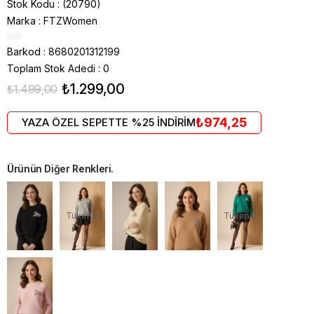
Stok Kodu
(20790)
Marka
:
FTZWomen
Barkod
:
8680201312199
Toplam Stok Adedi
:
0
₺1.299,00
₺1.499,00
₺974,25
YAZA ÖZEL SEPETTE %25 İNDİRİM
Ürünün Diğer Renkleri.
Tükendi
Tükendi