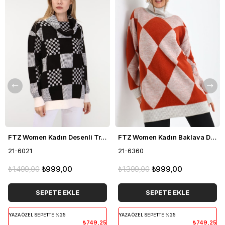
FTZ Women Kadın Desenli Triko Kazak Ekru 21-6021
FTZ Women Kadın Baklava Desen Degaje Yaka Kazak Taş 21-6360
21-6021
21-6360
₺1.499,00
₺999,00
₺1.399,00
₺999,00
SEPETE EKLE
SEPETE EKLE
YAZA ÖZEL SEPETTE %25
YAZA ÖZEL SEPETTE %25
₺749,25
₺749,25