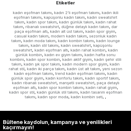
Etiketler
kadın eşofman takımı
kadın 2'li eşofman takımı
kadın ikili
,
,
eşofman takımı
kapüşonlu kadın takım
kadın sweatshirt
,
,
takım
kadın spor takım
kadın günlük takım
kadın rahat
,
,
,
takım
ribanalı sweatshirt
düğme detaylı kadın takım
dar
,
,
,
paça eşofman altı
kadın alt üst takım
kadın spor giyim
,
,
,
casual kadın takım
modern kadın takım
sezonluk kadın
,
,
takım
kadın moda takım
kadın kombin takımı
kadın lounge
,
,
,
takım
kadın stil takımı
kadın sweatshirt
kapüşonlu
,
,
,
sweatshirt
kadın eşofman altı
kadın rahat kombin
kadın
,
,
,
günlük kombin
kadın ev giyim takımı
kadın hafta sonu
,
,
kombini
kadın spor kombin
kadın aktif giyim
kadın şehir stili
,
,
,
takım
kadın şık spor takım
kadın modern spor giyim
kadın
,
,
,
rahat stil
kadın iki parça takım
kadın üst alt takım
yeni sezon
,
,
,
kadın eşofman takımı
trend kadın eşofman takımı
kadın
,
,
günlük spor giyim
kadın konforlu takım
kadın sportif takım
,
,
,
kadın ribanalı sweatshirt
manşetli sweatshirt
paça detaylı
,
,
eşofman altı
kadın spor kombin takımı
kadın rahat giyim
,
,
,
kadın spor stil
kadın günlük stil takımı
kadın tasarım eşofman
,
,
takımı
kadın spor moda
kadın kombin seti
,
,
,
,
Bültene kaydolun, kampanya ve yenilikleri
kaçırmayın!