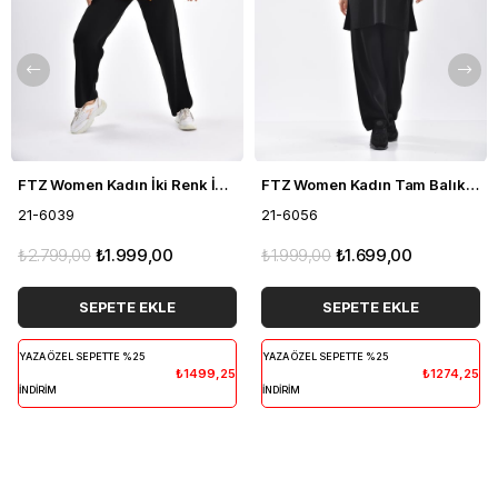
FTZ Women Kadın İki Renk İkili Takım Siyah 21-6039
FTZ Women Kadın Tam Balıkçı İkili Takım Siyah 21-6056
21-6039
21-6056
₺2.799,00
₺1.999,00
₺1.999,00
₺1.699,00
SEPETE EKLE
SEPETE EKLE
YAZA ÖZEL SEPETTE %25
YAZA ÖZEL SEPETTE %25
₺1499,25
₺1274,25
İNDİRİM
İNDİRİM