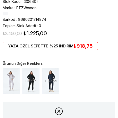
Stok Kodu
(30640)
Marka
:
FTZWomen
Barkod
:
8680201214974
Toplam Stok Adedi
:
0
₺1.225,00
₺2.450,00
₺918,75
YAZA ÖZEL SEPETTE %25 İNDİRİM
Ürünün Diğer Renkleri.
Tükendi
Tükendi