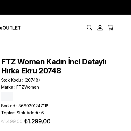
ı
OUTLET
FTZ Women Kadın İnci Detaylı
Hırka Ekru 20748
Stok Kodu
(20748)
Marka
:
FTZWomen
Barkod
:
8680201247118
Toplam Stok Adedi
:
6
₺1.299,00
₺1.499,00