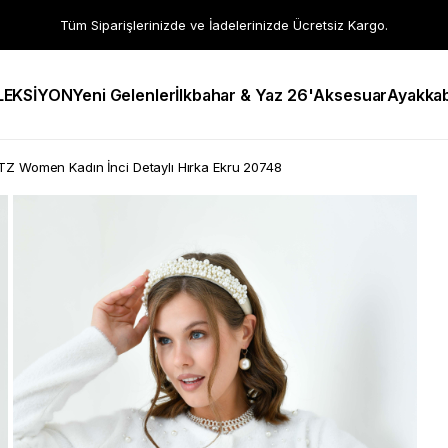
Tüm Siparişlerinizde ve İadelerinizde Ücretsiz Kargo.
LEKSİYON
Yeni Gelenler
İlkbahar & Yaz 26'
Aksesuar
Ayakkab
TZ Women Kadın İnci Detaylı Hırka Ekru 20748