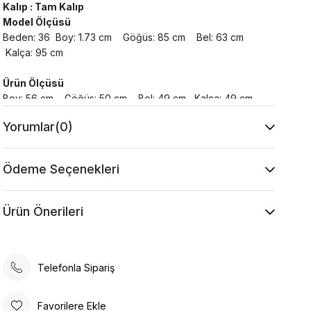
Kalıp : Tam Kalıp
Model Ölçüsü
Beden: 36 Boy: 1.73 cm Göğüs: 85 cm Bel: 63 cm
Kalça: 95 cm
Ürün Ölçüsü
Boy: 56 cm Göğüs: 50 cm Bel: 49 cm Kalça: 49 cm
Yorumlar
(0)
Yıkama Talimatı :
Makine ile Soğuk Yıkama Yapınız (30C veya 65F
ile 85F)
Ödeme Seçenekleri
Kurutma Makinesinde Kurutulamaz
Kuru Temizleme , Trikloretilen Ayırıçısıyla Az
Ürün Önerileri
Çözücü Kullanınız
Düşük Isıda Ütüleme Yapınız
Çamaşır Suyu Kullanmayınız
Telefonla Sipariş
Favorilere Ekle