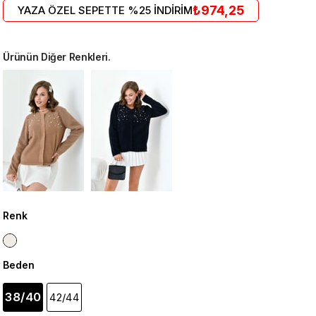
₺974,25
YAZA ÖZEL SEPETTE %25 İNDİRİM
Ürünün Diğer Renkleri.
Renk
Beden
38/40
42/44