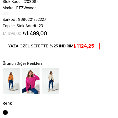
Stok Kodu
(20808)
Marka
:
FTZWomen
Barkod
:
8680201252327
Toplam Stok Adedi
:
23
₺1.499,00
₺1.699,00
₺1124,25
YAZA ÖZEL SEPETTE %25 İNDİRİM
Ürünün Diğer Renkleri.
Renk