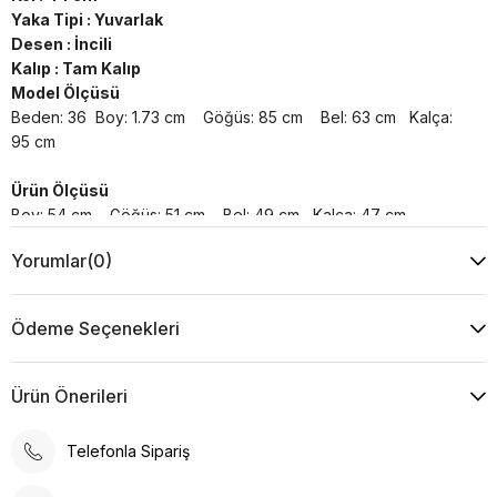
Yaka Tipi : Yuvarlak
Desen : İncili
Kalıp : Tam Kalıp
Model Ölçüsü
Beden: 36 Boy: 1.73 cm Göğüs: 85 cm Bel: 63 cm Kalça:
95 cm
Ürün Ölçüsü
Boy: 54 cm Göğüs: 51 cm Bel: 49 cm Kalça: 47 cm
Yorumlar
(0)
Yıkama Talimatı :
Makine ile Soğuk Yıkama Yapınız (30C veya 65F ile 85F)
Kurutma Makinesinde Kurutulamaz
Ödeme Seçenekleri
Kuru Temizleme , Trikloretilen Ayırıçısıyla Az Çözücü
Kullanınız
Düşük Isıda Ütüleme Yapınız
Ürün Önerileri
Çamaşır Suyu Kullanmayınız
Telefonla Sipariş