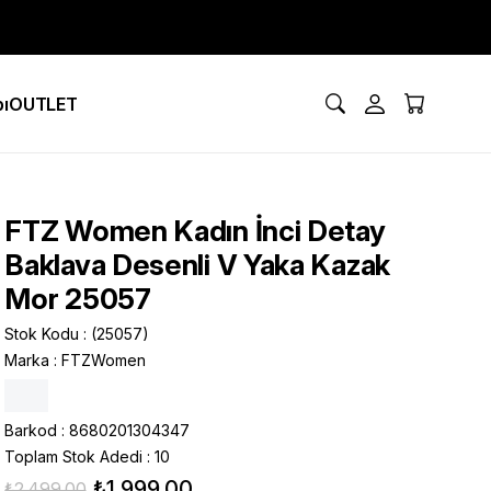
ı
OUTLET
FTZ Women Kadın İnci Detay
Baklava Desenli V Yaka Kazak
Mor 25057
Stok Kodu
(25057)
Marka
:
FTZWomen
Barkod
:
8680201304347
Toplam Stok Adedi
:
10
₺1.999,00
₺2.499,00