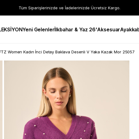
Tüm Siparişlerinizde ve İadelerinizde Ücretsiz Kargo.
LEKSİYON
Yeni Gelenler
İlkbahar & Yaz 26'
Aksesuar
Ayakkab
FTZ Women Kadın İnci Detay Baklava Desenli V Yaka Kazak Mor 25057