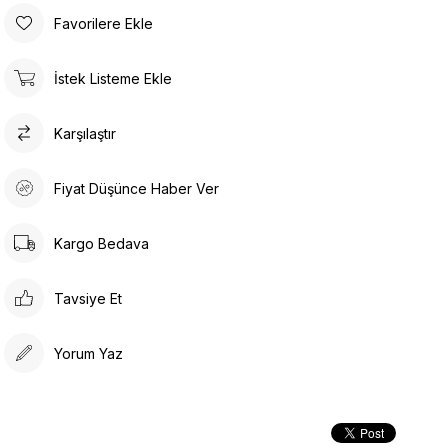
Ürün Ölçüsü
Favorilere Ekle
Boy:
64 cm
Göğüs:
54 cm
Bel:
56 cm
Kalça: 56
cm
İstek Listeme Ekle
Yıkama Talimatı :
Makine ile Soğuk Yıkama Yapınız (30C veya 65F ile 85F)
Karşılaştır
Kurutma Makinesinde Kurutulamaz
Kuru Temizleme , Trikloretilen Ayırıçısıyla Az Çözücü
Kullanınız
Fiyat Düşünce Haber Ver
Düşük Isıda Ütüleme Yapınız
Çamaşır Suyu Kullanmayınız
Kargo Bedava
Tavsiye Et
Yorum Yaz