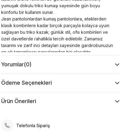
yumuşak dokulu triko kumaşı sayesinde gün boyu
konforlu bir kullanım sunar.
Jean pantolonlardan kumaş pantolonlara, eteklerden
klasik kombinlere kadar birçok parçayla kolayca uyum
sağlayan bu triko kazak; günlük stil, ofis kombinleri ve
özel davetlerde rahatlıkla tercih edilebilir. Zamansız
tasarımı ve zarif inci detayları sayesinde gardırobunuzun
en şık tamamlayıcı parçalarından biri olacaktır.
Yorumlar
(0)
Ürün Özellikleri
Kumaş : Sakal
Kol : 66 cm
Ödeme Seçenekleri
Yaka Tipi : V Yaka
Desen : Baklava Desen
Kalıp : Rahat Kesim
Ürün Önerileri
Model Ölçüsü
Beden:
36
Boy:
1.73 cm
Göğüs:
85 cm
Bel:
63
cm
Kalça:
95 cm
Telefonla Sipariş