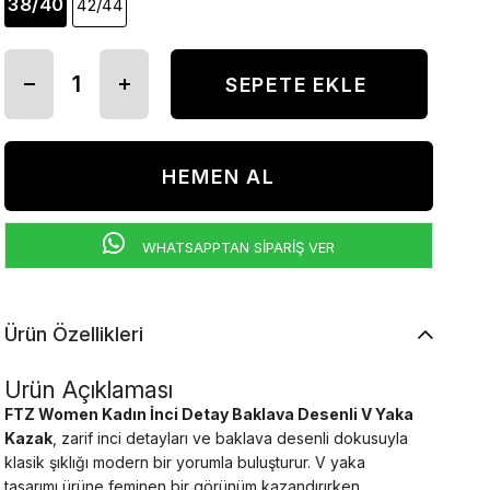
38/40
42/44
WHATSAPPTAN SİPARİŞ VER
Ürün Özellikleri
Ürün Açıklaması
FTZ Women Kadın İnci Detay Baklava Desenli V Yaka
Kazak
, zarif inci detayları ve baklava desenli dokusuyla
klasik şıklığı modern bir yorumla buluşturur. V yaka
tasarımı ürüne feminen bir görünüm kazandırırken,