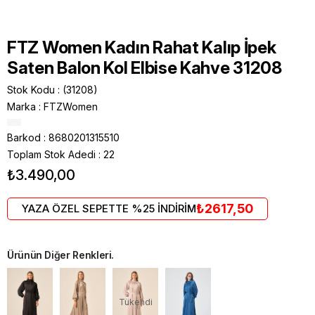
FTZ Women Kadın Rahat Kalıp İpek
Saten Balon Kol Elbise Kahve 31208
Stok Kodu
(31208)
Marka
:
FTZWomen
Barkod
:
8680201315510
Toplam Stok Adedi
:
22
₺3.490,00
₺2617,50
YAZA ÖZEL SEPETTE %25 İNDİRİM
Ürünün Diğer Renkleri.
Tükendi