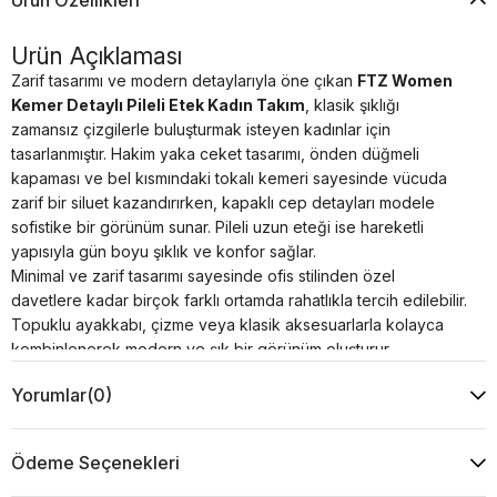
Ürün Özellikleri
Ürün Açıklaması
Zarif tasarımı ve modern detaylarıyla öne çıkan
FTZ Women
Kemer Detaylı Pileli Etek Kadın Takım
, klasik şıklığı
zamansız çizgilerle buluşturmak isteyen kadınlar için
tasarlanmıştır. Hakim yaka ceket tasarımı, önden düğmeli
kapaması ve bel kısmındaki tokalı kemeri sayesinde vücuda
zarif bir siluet kazandırırken, kapaklı cep detayları modele
sofistike bir görünüm sunar. Pileli uzun eteği ise hareketli
yapısıyla gün boyu şıklık ve konfor sağlar.
Minimal ve zarif tasarımı sayesinde ofis stilinden özel
davetlere kadar birçok farklı ortamda rahatlıkla tercih edilebilir.
Topuklu ayakkabı, çizme veya klasik aksesuarlarla kolayca
kombinlenerek modern ve şık bir görünüm oluşturur.
Ürün Özellikleri
Yorumlar
(0)
Kumaş:
Dokuma Kumaş
Ürün Tipi:
Kadın Takım
Yaka Tipi:
Hakim Yaka
Ödeme Seçenekleri
Kapama:
Ön Düğmeli
Detay:
Tokalı Kemer, Kapaklı Cep, Pileli Etek