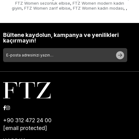
FTZ Women sezonluk elbise
FTZ Women modern kadın
,
giyim
FTZ Women zarif elbise
FTZ Women kadın modası
,
,
,
,
Bültene kaydolun, kampanya ve yenilikleri
kaçırmayın!
+90 312 472 24 00
[email protected]