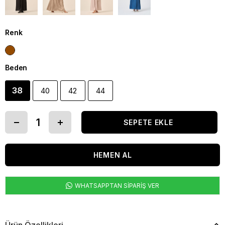
Renk
Beden
38
40
42
44
WHATSAPPTAN SİPARİŞ VER