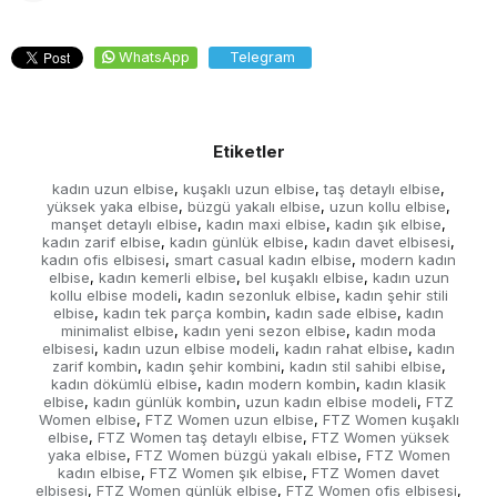
WhatsApp
Telegram
Etiketler
kadın uzun elbise
kuşaklı uzun elbise
taş detaylı elbise
,
,
,
yüksek yaka elbise
büzgü yakalı elbise
uzun kollu elbise
,
,
,
manşet detaylı elbise
kadın maxi elbise
kadın şık elbise
,
,
,
kadın zarif elbise
kadın günlük elbise
kadın davet elbisesi
,
,
,
kadın ofis elbisesi
smart casual kadın elbise
modern kadın
,
,
elbise
kadın kemerli elbise
bel kuşaklı elbise
kadın uzun
,
,
,
kollu elbise modeli
kadın sezonluk elbise
kadın şehir stili
,
,
elbise
kadın tek parça kombin
kadın sade elbise
kadın
,
,
,
minimalist elbise
kadın yeni sezon elbise
kadın moda
,
,
elbisesi
kadın uzun elbise modeli
kadın rahat elbise
kadın
,
,
,
zarif kombin
kadın şehir kombini
kadın stil sahibi elbise
,
,
,
kadın dökümlü elbise
kadın modern kombin
kadın klasik
,
,
elbise
kadın günlük kombin
uzun kadın elbise modeli
FTZ
,
,
,
Women elbise
FTZ Women uzun elbise
FTZ Women kuşaklı
,
,
elbise
FTZ Women taş detaylı elbise
FTZ Women yüksek
,
,
yaka elbise
FTZ Women büzgü yakalı elbise
FTZ Women
,
,
kadın elbise
FTZ Women şık elbise
FTZ Women davet
,
,
elbisesi
FTZ Women günlük elbise
FTZ Women ofis elbisesi
,
,
,