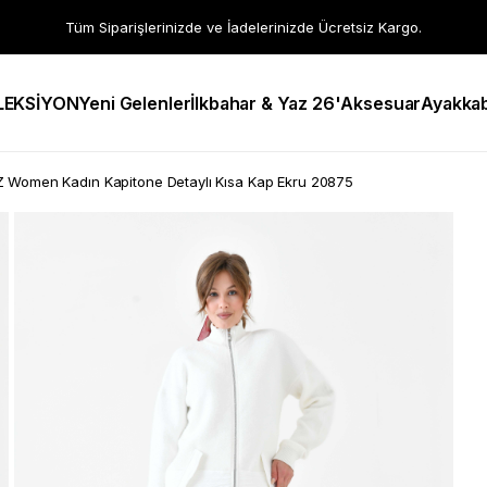
Tüm Siparişlerinizde ve İadelerinizde Ücretsiz Kargo.
LEKSİYON
Yeni Gelenler
İlkbahar & Yaz 26'
Aksesuar
Ayakkab
 Women Kadın Kapitone Detaylı Kısa Kap Ekru 20875