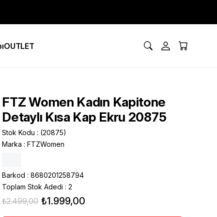
ı
OUTLET
FTZ Women Kadın Kapitone
Detaylı Kısa Kap Ekru 20875
Stok Kodu
(20875)
Marka
:
FTZWomen
Barkod
:
8680201258794
Toplam Stok Adedi
:
2
₺1.999,00
₺2.499,00