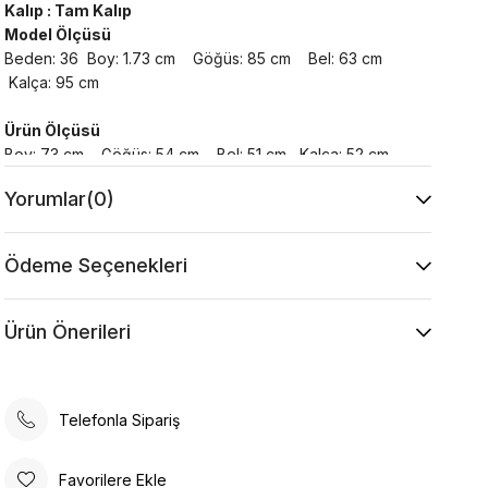
Kalıp : Tam Kalıp
Model Ölçüsü
Beden: 36 Boy: 1.73 cm Göğüs: 85 cm Bel: 63 cm
Kalça: 95 cm
Ürün Ölçüsü
Boy: 73 cm Göğüs: 54 cm Bel: 51 cm Kalça: 52 cm
Yorumlar
(0)
Yıkama Talimatı :
Makine ile Soğuk Yıkama Yapınız (30C veya 65F
ile 85F)
Ödeme Seçenekleri
Kurutma Makinesinde Kurutulamaz
Kuru Temizleme , Trikloretilen Ayırıçısıyla Az
Ürün Önerileri
Çözücü Kullanınız
Düşük Isıda Ütüleme Yapınız
Çamaşır Suyu Kullanmayınız
Telefonla Sipariş
Favorilere Ekle