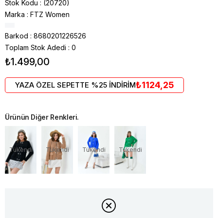
Stok Kodu
(20720)
Marka
:
FTZ Women
Barkod
:
8680201226526
Toplam Stok Adedi
:
0
₺1.499,00
₺1124,25
YAZA ÖZEL SEPETTE %25 İNDİRİM
Ürünün Diğer Renkleri.
Tükendi
Tükendi
Tükendi
Tükendi