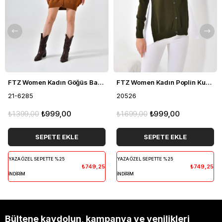
FTZ Women Kadın Göğüs Baklava Desen Hırka Taba 21-6285
FTZ Women Kadın Poplin Kumaş Detaylı Hırka Haki 20526
21-6285
20526
₺1.399,00
₺999,00
₺1.699,00
₺999,00
SEPETE EKLE
SEPETE EKLE
YAZA ÖZEL SEPETTE %25
YAZA ÖZEL SEPETTE %25
₺749,25
₺749,25
İNDİRİM
İNDİRİM
Bültene kaydolun, kampanya ve yenilikleri