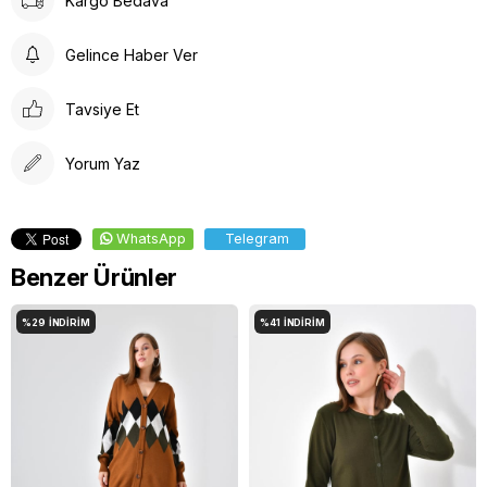
Kargo Bedava
Gelince Haber Ver
Tavsiye Et
Yorum Yaz
WhatsApp
Telegram
Benzer Ürünler
%29
İNDIRIM
%41
İNDIRIM