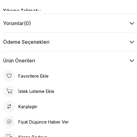
Yıkama Talimatı :
Makine ile Soğuk Yıkama Yapınız (30C veya 65F ile 85F)
Yorumlar
(0)
Kurutma Makinesinde Kurutulamaz
Kuru Temizleme , Trikloretilen Ayırıçısıyla Az Çözücü
Kullanınız
Ödeme Seçenekleri
Düşük Isıda Ütüleme Yapınız
Çamaşır Suyu Kullanmayınız
Ürün Önerileri
Favorilere Ekle
İstek Listeme Ekle
Karşılaştır
Fiyat Düşünce Haber Ver