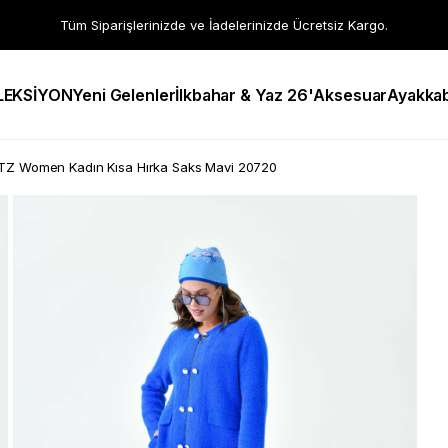
Tüm Siparişlerinizde ve İadelerinizde Ücretsiz Kargo.
LEKSİYON
Yeni Gelenler
İlkbahar & Yaz 26'
Aksesuar
Ayakkab
TZ Women Kadın Kısa Hırka Saks Mavi 20720