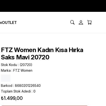
ı
OUTLET
FTZ Women Kadın Kısa Hırka
Saks Mavi 20720
Stok Kodu
(20720)
Marka
:
FTZ Women
Barkod
:
8680201226540
Toplam Stok Adedi
:
0
₺1.499,00