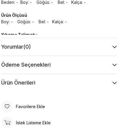
Beden: - Boy: - Göğüs: - Bel: - Kalça: -
Ürün Ölçüsü
Boy: - Göğüs: - Bel: - Kalça: -
Yıkama Talimatı :
Makine ile Soğuk Yıkama Yapınız (30C veya 65F
Yorumlar
(0)
ile 85F)
Kurutma Makinesinde Kurutulamaz
Kuru Temizleme , Trikloretilen Ayırıçısıyla Az
Ödeme Seçenekleri
Çözücü Kullanınız
Düşük Isıda Ütüleme Yapınız
Ürün Önerileri
Çamaşır Suyu Kullanmayınız
Favorilere Ekle
İstek Listeme Ekle