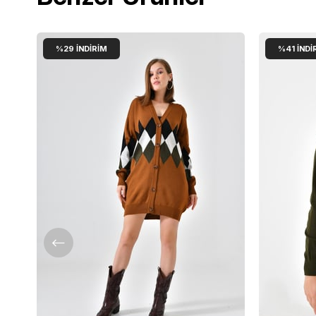
%29
İNDIRIM
%41
İNDI