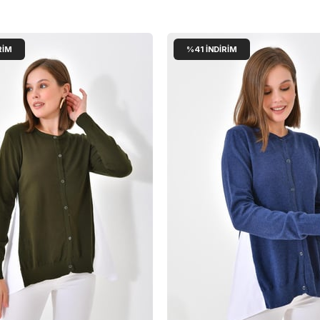
RIM
%41
İNDIRIM