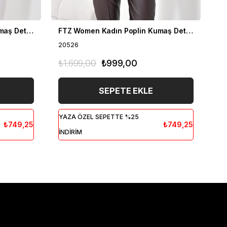
FTZ Women Kadın Poplin Kumaş Detaylı Hırka İndigo 20526
FTZ Women Kadın Poplin Kumaş Detaylı Hırka Vizon 20526
20526
20
₺1.699,00
₺999,00
₺1
SEPETE EKLE
YAZA ÖZEL SEPETTE %25
YA
₺749,25
₺749,25
İNDİRİM
İN