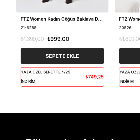
FTZ Women Kadın Göğüs Baklava Desen Hırka Taba 21-6285
21-6285
20526
₺1.399,00
₺999,00
₺1.699,0
SEPETE EKLE
YAZA ÖZEL SEPETTE %25
YAZA ÖZE
₺749,25
İNDİRİM
İNDİRİM