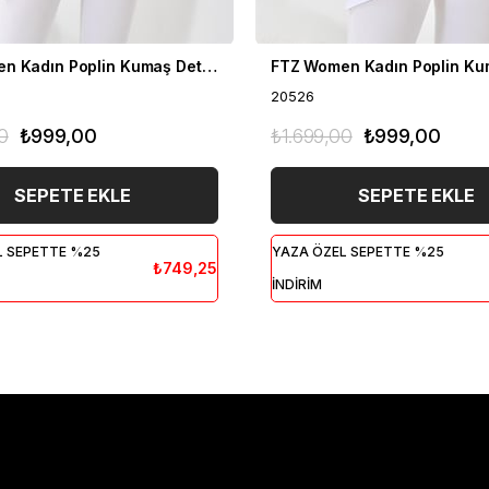
FTZ Women Kadın Poplin Kumaş Detaylı Hırka Haki 20526
20526
0
₺999,00
₺1.699,00
₺999,00
SEPETE EKLE
SEPETE EKLE
L SEPETTE %25
YAZA ÖZEL SEPETTE %25
₺749,25
İNDİRİM